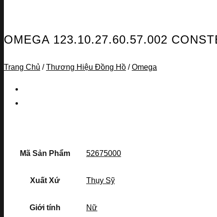
OMEGA 123.10.27.60.57.002 CON
Trang Chủ
/
Thương Hiệu Đồng Hồ
/
Omega
Mã Sản Phẩm
52675000
Xuất Xứ
Thụy Sỹ
Giới tính
Nữ