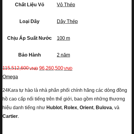
Chất Liệu Vỏ
Vỏ Thép
Loại Dây
Dây Thép
Chịu Áp Suất Nước
100 m
Bảo Hành
2 năm
115,512,600
96,260,500
VNĐ
VNĐ
Omega
24Kara tự hào là nhà phân phối chính hãng các dòng đồng
hồ cao cấp nổi tiếng trên thế giới, bao gồm những thương
hiệu danh tiếng như
Hublot
,
Rolex
,
Orient
,
Bulova
, và
Cartier
.