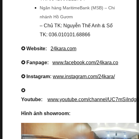
Ngân hàng MaritimeBank (MSB) – Chi
nhánh Hồ Gươm
– Chủ TK: Nguyễn Thế Anh & Số
TK: 036.010101.68866
✪ Website:
24kara.com
✪ Fanpage:
www.facebook.com/24kara.co
✪ Instagram:
www.instagram.com/24kara/
✪
Youtube:
www.youtube.com/channel/UC7mSiInd
Hình ảnh showroom: