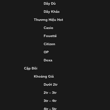
Dây Dù
Dây Khác
Thương Hiệu Hot
Casio
Fouetté
Citizen
OP
Doxa
Cặp Đôi
Khoảng Giá
Dưới 2tr
2tr – 3tr
3tr – 4tr
4tr – 5tr