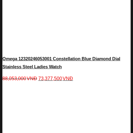
Omega 12320246053001 Constellation Blue Diamond Dial
Stainless Steel Ladies Watch
88,053,000
VNĐ
73,377,500
VNĐ