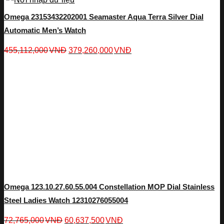
Omega 23153432202001 Seamaster Aqua Terra Silver Dial
Automatic Men’s Watch
455,112,000
VNĐ
379,260,000
VNĐ
Omega 123.10.27.60.55.004 Constellation MOP Dial Stainless
Steel Ladies Watch 12310276055004
72,765,000
VNĐ
60,637,500
VNĐ