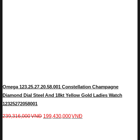
Omega 123.25.27.20.58.001 Constellation Champagne
Diamond Dial Steel And 18kt Yellow Gold Ladies Watch
12325272058001
239,316,000
VNĐ
199,430,000
VNĐ