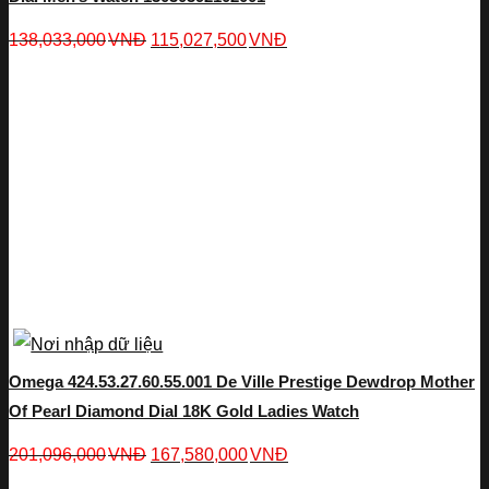
138,033,000
VNĐ
115,027,500
VNĐ
Omega 424.53.27.60.55.001 De Ville Prestige Dewdrop Mother
Of Pearl Diamond Dial 18K Gold Ladies Watch
201,096,000
VNĐ
167,580,000
VNĐ