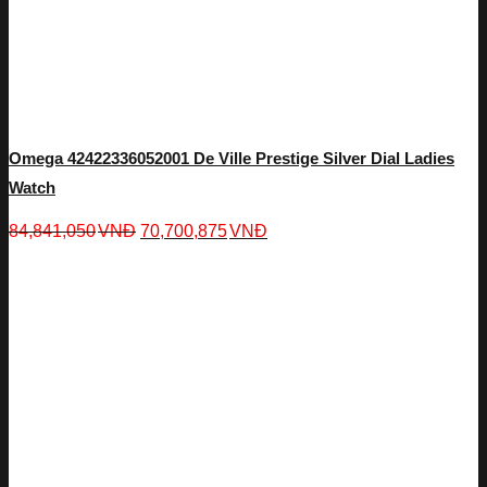
Omega 42422336052001 De Ville Prestige Silver Dial Ladies
Watch
84,841,050
VNĐ
70,700,875
VNĐ