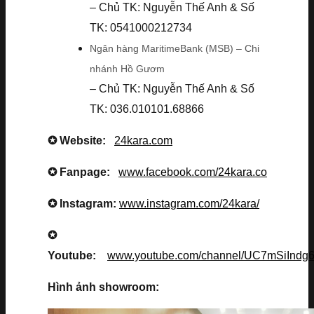
– Chủ TK: Nguyễn Thế Anh & Số
TK: 0541000212734
Ngân hàng MaritimeBank (MSB) – Chi
nhánh Hồ Gươm
– Chủ TK: Nguyễn Thế Anh & Số
TK: 036.010101.68866
✪ Website:
24kara.com
✪ Fanpage:
www.facebook.com/24kara.co
✪ Instagram:
www.instagram.com/24kara/
✪
Youtube:
www.youtube.com/channel/UC7mSiInd
Hình ảnh showroom: