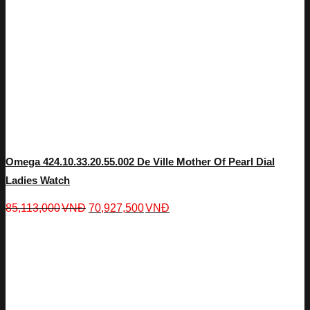
Omega 424.10.33.20.55.002 De Ville Mother Of Pearl Dial
Ladies Watch
85,113,000
VNĐ
70,927,500
VNĐ