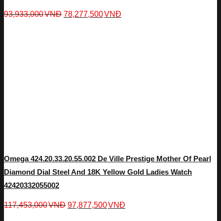
93,933,000
VNĐ
78,277,500
VNĐ
Omega 424.20.33.20.55.002 De Ville Prestige Mother Of Pearl
Diamond Dial Steel And 18K Yellow Gold Ladies Watch
42420332055002
117,453,000
VNĐ
97,877,500
VNĐ