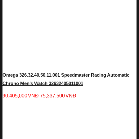
Omega 326.32.40.50.11.001 Speedmaster Racing Automatic
Chrono Men’s Watch 32632405011001
90,405,000
VNĐ
75,337,500
VNĐ