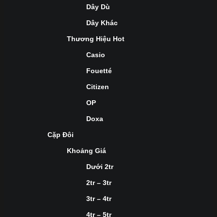
Dây Dù
Dây Khác
Thương Hiệu Hot
Casio
Fouetté
Citizen
OP
Doxa
Cặp Đôi
Khoảng Giá
Dưới 2tr
2tr – 3tr
3tr – 4tr
4tr – 5tr