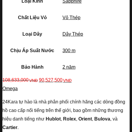
Loại Kính
Sapphire
Chất Liệu Vỏ
Vỏ Thép
Loại Dây
Dây Thép
Chịu Áp Suất Nước
300 m
Bảo Hành
2 năm
108,633,000
90,527,500
VNĐ
VNĐ
Omega
24Kara tự hào là nhà phân phối chính hãng các dòng đồng
hồ cao cấp nổi tiếng trên thế giới, bao gồm những thương
hiệu danh tiếng như
Hublot
,
Rolex
,
Orient
,
Bulova
, và
Cartier
.