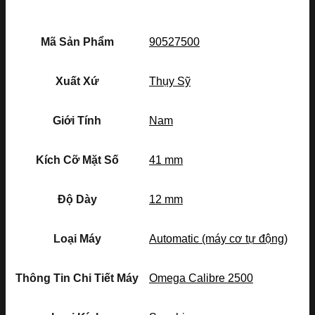
Mã Sản Phẩm
90527500
Xuất Xứ
Thụy Sỹ
Giới Tính
Nam
Kích Cỡ Mặt Số
41 mm
Độ Dày
12 mm
Loại Máy
Automatic (máy cơ tự động)
Thông Tin Chi Tiết Máy
Omega Calibre 2500