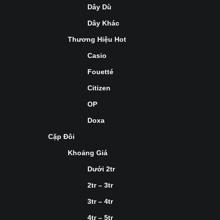
Dây Dù
Dây Khác
Thương Hiệu Hot
Casio
Fouetté
Citizen
OP
Doxa
Cặp Đôi
Khoảng Giá
Dưới 2tr
2tr – 3tr
3tr – 4tr
4tr – 5tr