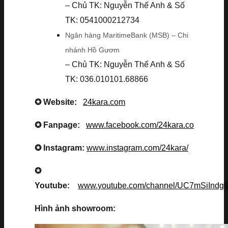
– Chủ TK: Nguyễn Thế Anh & Số
TK: 0541000212734
Ngân hàng MaritimeBank (MSB) – Chi
nhánh Hồ Gươm
– Chủ TK: Nguyễn Thế Anh & Số
TK: 036.010101.68866
✪ Website:
24kara.com
✪ Fanpage:
www.facebook.com/24kara.co
✪ Instagram:
www.instagram.com/24kara/
✪
Youtube:
www.youtube.com/channel/UC7mSiInd
Hình ảnh showroom: