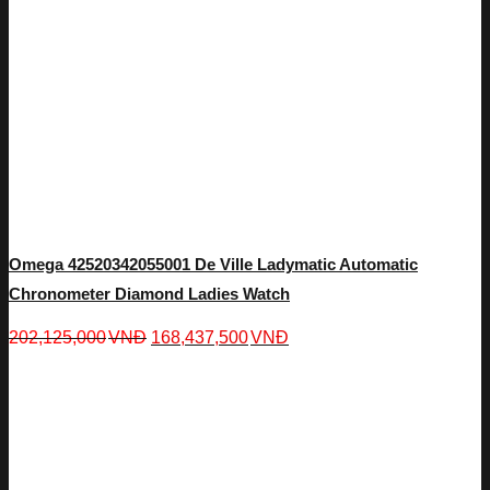
Omega 42520342055001 De Ville Ladymatic Automatic
Chronometer Diamond Ladies Watch
202,125,000
VNĐ
168,437,500
VNĐ