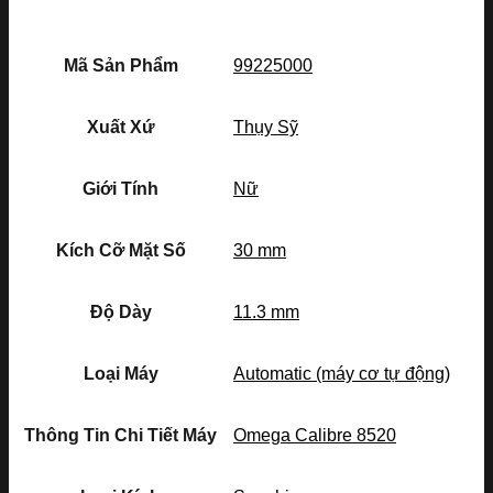
Mã Sản Phẩm
99225000
Xuất Xứ
Thụy Sỹ
Giới Tính
Nữ
Kích Cỡ Mặt Số
30 mm
Độ Dày
11.3 mm
Loại Máy
Automatic (máy cơ tự động)
Thông Tin Chi Tiết Máy
Omega Calibre 8520