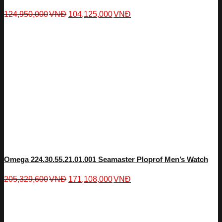
124,950,000
VNĐ
104,125,000
VNĐ
Omega 224.30.55.21.01.001 Seamaster Ploprof Men’s Watch
205,329,600
VNĐ
171,108,000
VNĐ