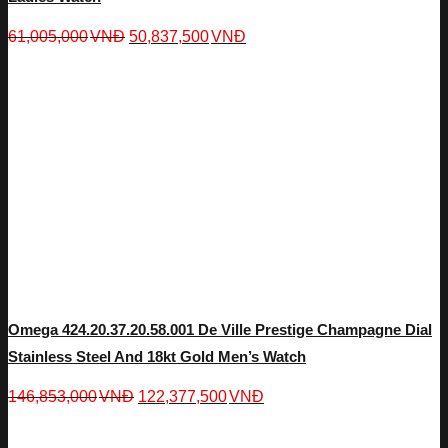
61,005,000
VNĐ
50,837,500
VNĐ
Omega 424.20.37.20.58.001 De Ville Prestige Champagne Dial
Stainless Steel And 18kt Gold Men’s Watch
146,853,000
VNĐ
122,377,500
VNĐ