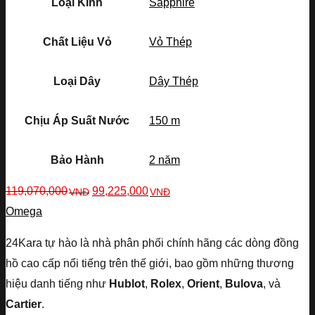
Loại Kính
Sapphire
Chất Liệu Vỏ
Vỏ Thép
Loại Dây
Dây Thép
Chịu Áp Suất Nước
150 m
Bảo Hành
2 năm
119,070,000
99,225,000
VNĐ
VNĐ
Omega
24Kara tự hào là nhà phân phối chính hãng các dòng đồng
hồ cao cấp nổi tiếng trên thế giới, bao gồm những thương
hiệu danh tiếng như
Hublot
,
Rolex
,
Orient
,
Bulova
, và
Cartier
.