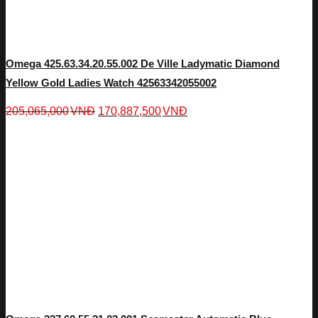
Omega 425.63.34.20.55.002 De Ville Ladymatic Diamond
Yellow Gold Ladies Watch 42563342055002
205,065,000
VNĐ
170,887,500
VNĐ