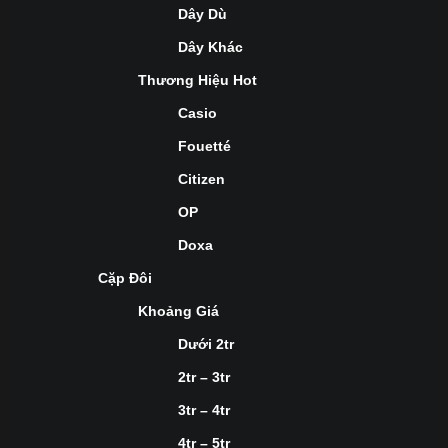
Dây Dù
Dây Khác
Thương Hiệu Hot
Casio
Fouetté
Citizen
OP
Doxa
Cặp Đôi
Khoảng Giá
Dưới 2tr
2tr – 3tr
3tr – 4tr
4tr – 5tr