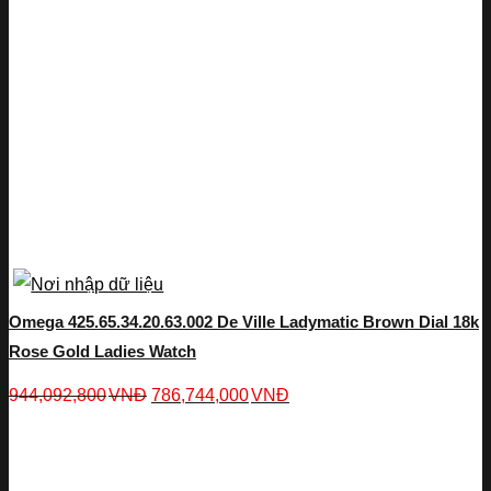
Omega 425.65.34.20.63.002 De Ville Ladymatic Brown Dial 18k
Rose Gold Ladies Watch
944,092,800
VNĐ
786,744,000
VNĐ