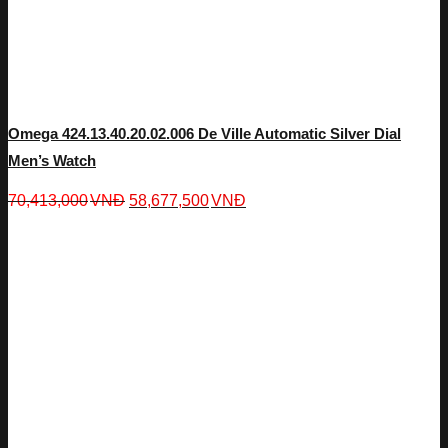
Omega 424.13.40.20.02.006 De Ville Automatic Silver Dial
Men’s Watch
70,413,000
VNĐ
58,677,500
VNĐ