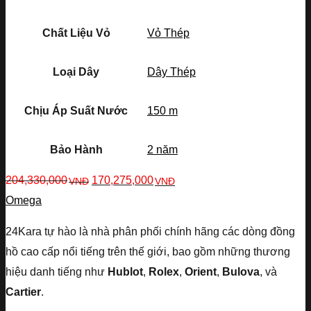
Chất Liệu Vỏ
Vỏ Thép
Loại Dây
Dây Thép
Chịu Áp Suất Nước
150 m
Bảo Hành
2 năm
204,330,000
170,275,000
VNĐ
VNĐ
Omega
24Kara tự hào là nhà phân phối chính hãng các dòng đồng
hồ cao cấp nổi tiếng trên thế giới, bao gồm những thương
hiệu danh tiếng như
Hublot
,
Rolex
,
Orient
,
Bulova
, và
Cartier
.