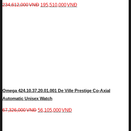
234,612,000
VNĐ
195,510,000
VNĐ
Omega 424.10.37.20.01.001 De Ville Prestige Co-Axial
Automatic Unisex Watch
67,326,000
VNĐ
56,105,000
VNĐ