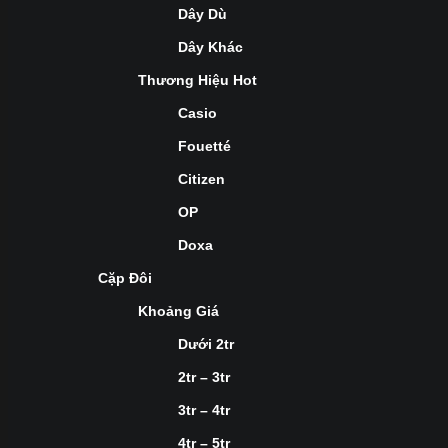
Dây Dù
Dây Khác
Thương Hiệu Hot
Casio
Fouetté
Citizen
OP
Doxa
Cặp Đôi
Khoảng Giá
Dưới 2tr
2tr – 3tr
3tr – 4tr
4tr – 5tr