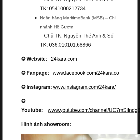
TK: 0541000212734
Ngân hàng MaritimeBank (MSB) – Chi
nhánh Hồ Gươm
– Chủ TK: Nguyễn Thế Anh & Số
TK: 036.010101.68866
✪ Website:
24kara.com
✪ Fanpage:
www.facebook.com/24kara.co
✪ Instagram:
www.instagram.com/24kara/
✪
Youtube:
www.youtube.com/channel/UC7mSiInd
Hình ảnh showroom: