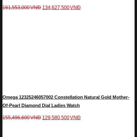
161,553,000
VNĐ
134,627,500
VNĐ
Omega 12325246057002 Constellation Natural Gold Mother-
Of-Pearl Diamond Dial Ladies Watch
155,496,600
VNĐ
129,580,500
VNĐ