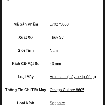
Mã Sản Phẩm
170275000
Xuất Xứ
Thụy Sỹ
Giới Tính
Nam
Kích Cỡ Mặt Số
43 mm
Loại Máy
Automatic (máy cơ tự động)
Thông Tin Chi Tiết Máy
Omega Calibre 8605
Loại Kính
Sapphire