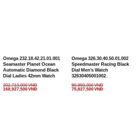
Omega 232.18.42.21.01.001
Omega 326.30.40.50.01.002
Seamaster Planet Ocean
Speedmaster Racing Black
Automatic Diamond Black
Dial Men’s Watch
Dial Ladies 42mm Watch
32630405001002
202,713,000
VNĐ
90,993,000
VNĐ
168,927,500
VNĐ
75,827,500
VNĐ