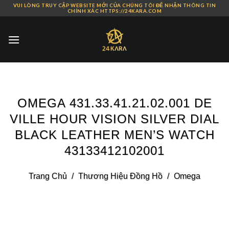
VUI LÒNG TRUY CẬP WEBSITE MỚI CỦA CHÚNG TÔI ĐỂ NHẬN THÔNG TIN
Skip
CHÍNH XÁC HTTPS://24KARA.COM
to
content
OMEGA 431.33.41.21.02.001 DE
VILLE HOUR VISION SILVER DIAL
BLACK LEATHER MEN’S WATCH
43133412102001
Trang Chủ
/
Thương Hiệu Đồng Hồ
/
Omega