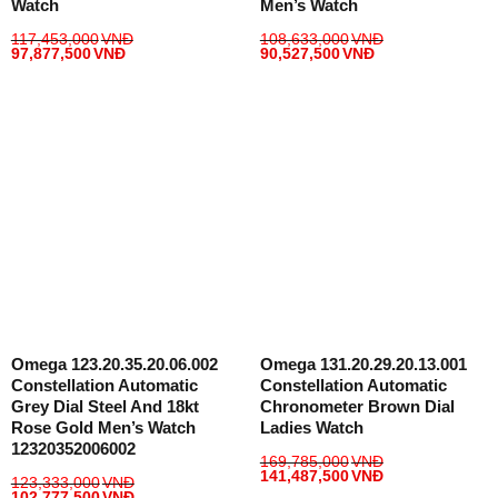
Watch
Men’s Watch
117,453,000
VNĐ
108,633,000
VNĐ
97,877,500
VNĐ
90,527,500
VNĐ
Omega 123.20.35.20.06.002
Omega 131.20.29.20.13.001
Constellation Automatic
Constellation Automatic
Grey Dial Steel And 18kt
Chronometer Brown Dial
Rose Gold Men’s Watch
Ladies Watch
12320352006002
169,785,000
VNĐ
141,487,500
VNĐ
123,333,000
VNĐ
102,777,500
VNĐ