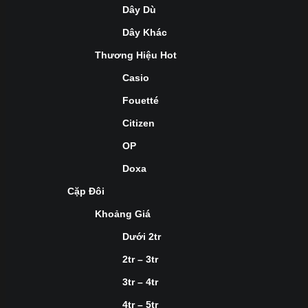
Dây Dù
Dây Khác
Thương Hiệu Hot
Casio
Fouetté
Citizen
OP
Doxa
Cặp Đôi
Khoảng Giá
Dưới 2tr
2tr – 3tr
3tr – 4tr
4tr – 5tr