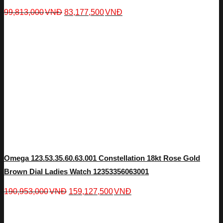
99,813,000
VNĐ
83,177,500
VNĐ
Omega 123.53.35.60.63.001 Constellation 18kt Rose Gold
Brown Dial Ladies Watch 12353356063001
190,953,000
VNĐ
159,127,500
VNĐ