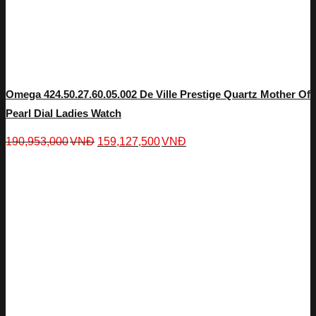
Omega 424.50.27.60.05.002 De Ville Prestige Quartz Mother Of
Pearl Dial Ladies Watch
190,953,000
VNĐ
159,127,500
VNĐ