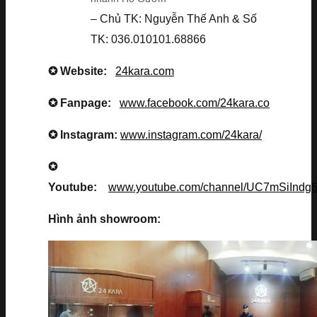
– Chủ TK: Nguyễn Thế Anh & Số
TK: 036.010101.68866
✪ Website:
24kara.com
✪ Fanpage:
www.facebook.com/24kara.co
✪ Instagram:
www.instagram.com/24kara/
✪
Youtube:
www.youtube.com/channel/UC7mSiInd
Hình ảnh showroom: