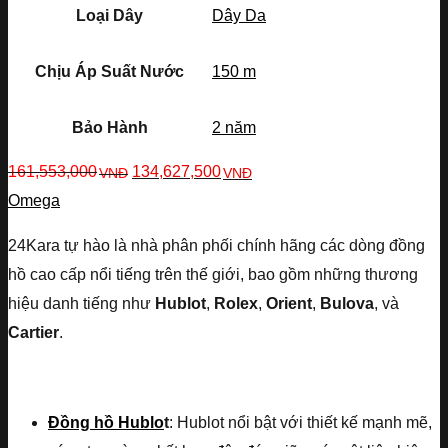
Loại Dây
Dây Da
Chịu Áp Suất Nước
150 m
Bảo Hành
2 năm
161,553,000
134,627,500
VNĐ
VNĐ
Omega
24Kara tự hào là nhà phân phối chính hãng các dòng đồng
hồ cao cấp nổi tiếng trên thế giới, bao gồm những thương
hiệu danh tiếng như
Hublot
,
Rolex
,
Orient
,
Bulova
, và
Cartier
.
Đồng hồ Hublo
t
: Hublot nổi bật với thiết kế mạnh mẽ,