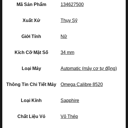
Mã Sản Phẩm
134627500
Xuất Xứ
Thụy Sỹ
Giới Tính
Nữ
Kích Cỡ Mặt Số
34 mm
Loại Máy
Automatic (máy cơ tự động)
Thông Tin Chi Tiết Máy
Omega Calibre 8520
Loại Kính
Sapphire
Chất Liệu Vỏ
Vỏ Thép