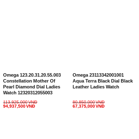
Omega 123.20.31.20.55.003
Omega 23113342001001
Constellation Mother Of
Aqua Terra Black Dial Black
Pearl Diamond Dial Ladies
Leather Ladies Watch
Watch 12320312055003
113,925,000
VNĐ
80,850,000
VNĐ
94,937,500
VNĐ
67,375,000
VNĐ