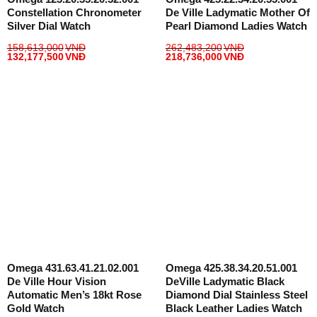
Constellation Chronometer
De Ville Ladymatic Mother Of
Silver Dial Watch
Pearl Diamond Ladies Watch
158,613,000
VNĐ
262,483,200
VNĐ
132,177,500
VNĐ
218,736,000
VNĐ
Omega 431.63.41.21.02.001
Omega 425.38.34.20.51.001
De Ville Hour Vision
DeVille Ladymatic Black
Automatic Men’s 18kt Rose
Diamond Dial Stainless Steel
Gold Watch
Black Leather Ladies Watch