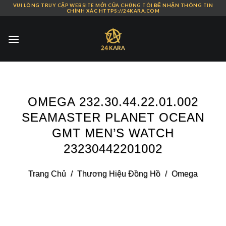
VUI LÒNG TRUY CẬP WEBSITE MỚI CỦA CHÚNG TÔI ĐỂ NHẬN THÔNG TIN
Skip
CHÍNH XÁC HTTPS://24KARA.COM
to
content
OMEGA 232.30.44.22.01.002
SEAMASTER PLANET OCEAN
GMT MEN’S WATCH
23230442201002
Trang Chủ
/
Thương Hiệu Đồng Hồ
/
Omega