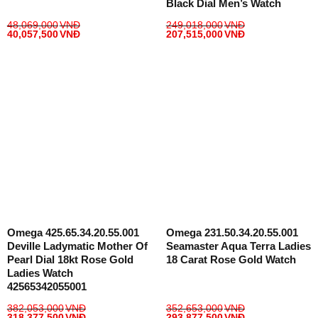
Black Dial Men’s Watch
48,069,000
VNĐ
249,018,000
VNĐ
40,057,500
VNĐ
207,515,000
VNĐ
Omega 425.65.34.20.55.001
Omega 231.50.34.20.55.001
Deville Ladymatic Mother Of
Seamaster Aqua Terra Ladies
Pearl Dial 18kt Rose Gold
18 Carat Rose Gold Watch
Ladies Watch
42565342055001
382,053,000
VNĐ
352,653,000
VNĐ
318,377,500
VNĐ
293,877,500
VNĐ