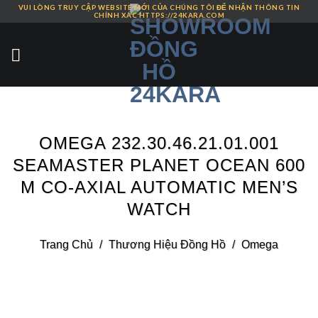
VUI LÒNG TRUY CẬP WEBSITE MỚI CỦA CHÚNG TÔI ĐỂ NHẬN THÔNG TIN
Skip
CHÍNH XÁC HTTPS://24KARA.COM
to
content
OMEGA 232.30.46.21.01.001
SEAMASTER PLANET OCEAN 600
M CO-AXIAL AUTOMATIC MEN’S
WATCH
Trang Chủ
/
Thương Hiệu Đồng Hồ
/
Omega