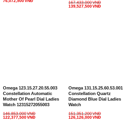
76,072,500
VNĐ
167,433,000
VNĐ
139,527,500
VNĐ
Omega 123.15.27.20.55.003
Omega 131.15.25.60.53.001
Constellation Automatic
Constellation Quartz
Mother Of Pearl Dial Ladies
Diamond Blue Dial Ladies
Watch 12315272055003
Watch
146,853,000
VNĐ
151,351,200
VNĐ
122,377,500
VNĐ
126,126,000
VNĐ