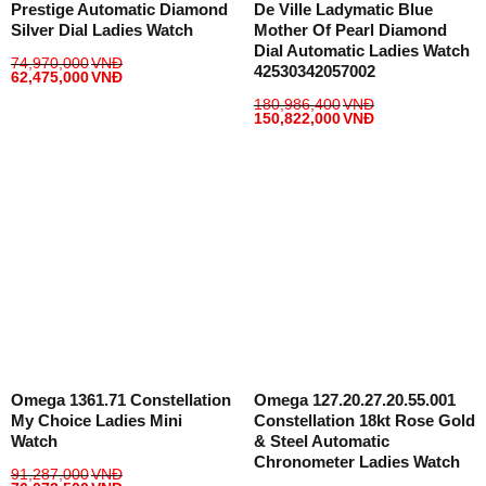
Prestige Automatic Diamond
De Ville Ladymatic Blue
Silver Dial Ladies Watch
Mother Of Pearl Diamond
Dial Automatic Ladies Watch
74,970,000
VNĐ
42530342057002
62,475,000
VNĐ
180,986,400
VNĐ
150,822,000
VNĐ
Omega 1361.71 Constellation
Omega 127.20.27.20.55.001
My Choice Ladies Mini
Constellation 18kt Rose Gold
Watch
& Steel Automatic
Chronometer Ladies Watch
91,287,000
VNĐ