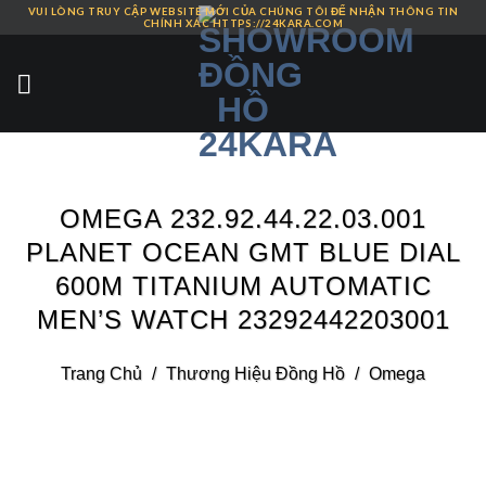
VUI LÒNG TRUY CẬP WEBSITE MỚI CỦA CHÚNG TÔI ĐỂ NHẬN THÔNG TIN
Skip
CHÍNH XÁC HTTPS://24KARA.COM
to
content
OMEGA 232.92.44.22.03.001
PLANET OCEAN GMT BLUE DIAL
600M TITANIUM AUTOMATIC
MEN’S WATCH 23292442203001
Trang Chủ
/
Thương Hiệu Đồng Hồ
/
Omega