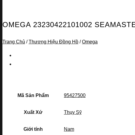
OMEGA 23230422101002 SEAMASTE
Trang Chủ
/
Thương Hiệu Đồng Hồ
/
Omega
Mã Sản Phẩm
95427500
Xuất Xứ
Thụy Sỹ
Giới tính
Nam