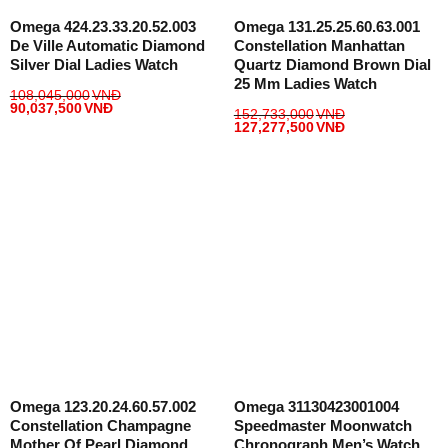
Omega 424.23.33.20.52.003
Omega 131.25.25.60.63.001
De Ville Automatic Diamond
Constellation Manhattan
Silver Dial Ladies Watch
Quartz Diamond Brown Dial
25 Mm Ladies Watch
108,045,000
VNĐ
90,037,500
VNĐ
152,733,000
VNĐ
127,277,500
VNĐ
Omega 123.20.24.60.57.002
Omega 31130423001004
Constellation Champagne
Speedmaster Moonwatch
Mother Of Pearl Diamond
Chronograph Men’s Watch