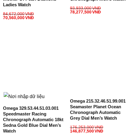
Ladies Watch
93,933,000
VNĐ
78,277,500
VNĐ
84,672,000
VNĐ
70,560,000
VNĐ
Omega 215.32.46.51.99.001
Seamaster Planet Ocean
Omega 329.53.44.51.03.001
Chronograph Automatic
Speedmaster Racing
Grey Dial Men’s Watch
Chronograph Automatic 18kt
Sedna Gold Blue Dial Men’s
176,253,000
VNĐ
Watch
146,877,500
VNĐ