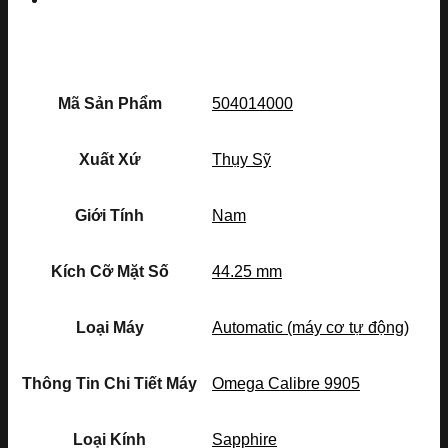
Mã Sản Phẩm
504014000
Xuất Xứ
Thụy Sỹ
Giới Tính
Nam
Kích Cỡ Mặt Số
44.25 mm
Loại Máy
Automatic (máy cơ tự động)
Thông Tin Chi Tiết Máy
Omega Calibre 9905
Loại Kính
Sapphire