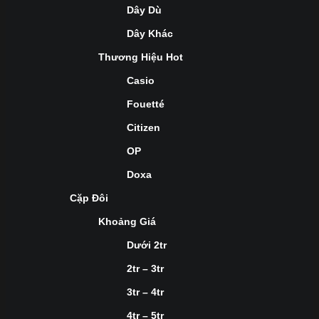
Dây Dù
Dây Khác
Thương Hiệu Hot
Casio
Fouetté
Citizen
OP
Doxa
Cặp Đôi
Khoảng Giá
Dưới 2tr
2tr – 3tr
3tr – 4tr
4tr – 5tr