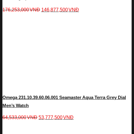
176,253,000
VNĐ
146,877,500
VNĐ
Omega 231.10.39.60.06.001 Seamaster Aqua Terra Grey Dial
Men’s Watch
64,533,000
VNĐ
53,777,500
VNĐ