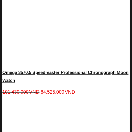
Omega 3570.5 Speedmaster Professional Chronograph Moon
Watch
101,430,000
VNĐ
84,525,000
VNĐ