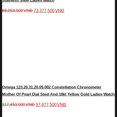
Stainless Steel Ladies Watch
88,053,000
VNĐ
73,377,500
VNĐ
Omega 123.20.31.20.05.002 Constellation Chronometer
Mother Of Pearl Dial Steel And 18kt Yellow Gold Ladies Watch
117,453,000
VNĐ
97,877,500
VNĐ