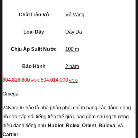
Chất Liệu Vỏ
Vỏ Vàng
Loại Dây
Dây Da
Chịu Áp Suất Nước
100 m
Bảo Hành
2 năm
604,816,800
504,014,000
VNĐ
VNĐ
Omega
24Kara tự hào là nhà phân phối chính hãng các dòng đồng
hồ cao cấp nổi tiếng trên thế giới, bao gồm những thương
hiệu danh tiếng như
Hublot
,
Rolex
,
Orient
,
Bulova
, và
Cartier
.