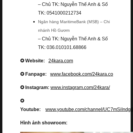
– Chủ TK: Nguyễn Thế Anh & Số
TK: 0541000212734
Ngân hàng MaritimeBank (MSB) – Chi
nhánh Hồ Gươm
– Chủ TK: Nguyễn Thế Anh & Số
TK: 036.010101.68866
✪ Website:
24kara.com
✪ Fanpage:
www.facebook.com/24kara.co
✪ Instagram:
www.instagram.com/24kara/
✪
Youtube:
www.youtube.com/channel/UC7mSiInd
Hình ảnh showroom: