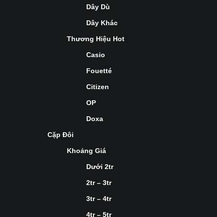
Dây Dù
Dây Khác
Thương Hiệu Hot
Casio
Fouetté
Citizen
OP
Doxa
Cặp Đôi
Khoảng Giá
Dưới 2tr
2tr – 3tr
3tr – 4tr
4tr – 5tr