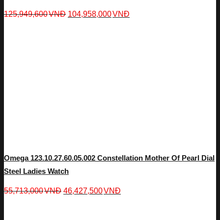
125,949,600
VNĐ
104,958,000
VNĐ
Omega 123.10.27.60.05.002 Constellation Mother Of Pearl Dial
Steel Ladies Watch
55,713,000
VNĐ
46,427,500
VNĐ