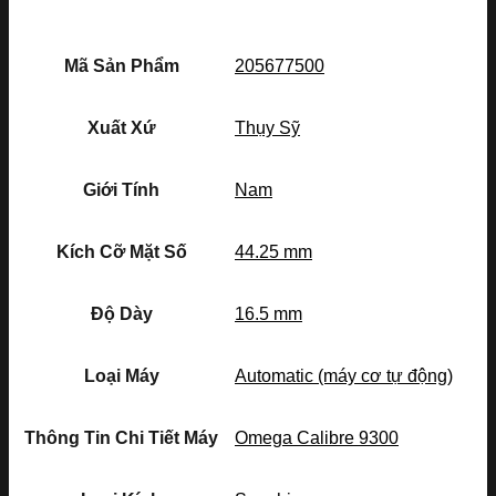
Mã Sản Phẩm
205677500
Xuất Xứ
Thụy Sỹ
Giới Tính
Nam
Kích Cỡ Mặt Số
44.25 mm
Độ Dày
16.5 mm
Loại Máy
Automatic (máy cơ tự động)
Thông Tin Chi Tiết Máy
Omega Calibre 9300