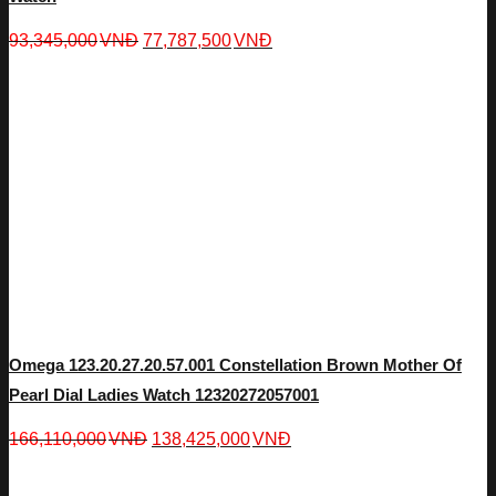
93,345,000
VNĐ
77,787,500
VNĐ
Omega 123.20.27.20.57.001 Constellation Brown Mother Of
Pearl Dial Ladies Watch 12320272057001
166,110,000
VNĐ
138,425,000
VNĐ