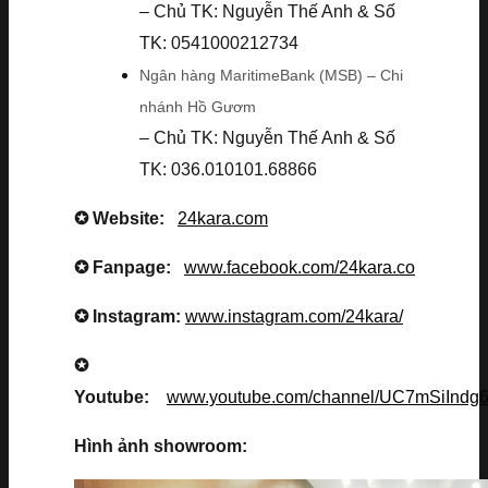
– Chủ TK: Nguyễn Thế Anh & Số
TK: 0541000212734
Ngân hàng MaritimeBank (MSB) – Chi
nhánh Hồ Gươm
– Chủ TK: Nguyễn Thế Anh & Số
TK: 036.010101.68866
✪ Website:
24kara.com
✪ Fanpage:
www.facebook.com/24kara.co
✪ Instagram:
www.instagram.com/24kara/
✪
Youtube:
www.youtube.com/channel/UC7mSiInd
Hình ảnh showroom: