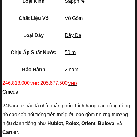
Loại Kính
Sapphire
Chất Liệu Vỏ
Vỏ Gốm
Loại Dây
Dây Da
Chịu Áp Suất Nước
50 m
Bảo Hành
2 năm
246,813,000
205,677,500
VNĐ
VNĐ
Omega
24Kara tự hào là nhà phân phối chính hãng các dòng đồng
hồ cao cấp nổi tiếng trên thế giới, bao gồm những thương
hiệu danh tiếng như
Hublot
,
Rolex
,
Orient
,
Bulova
, và
Cartier
.