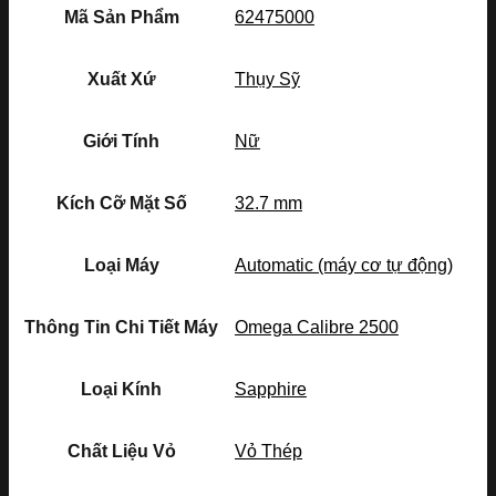
Mã Sản Phẩm
62475000
Xuất Xứ
Thụy Sỹ
Giới Tính
Nữ
Kích Cỡ Mặt Số
32.7 mm
Loại Máy
Automatic (máy cơ tự động)
Thông Tin Chi Tiết Máy
Omega Calibre 2500
Loại Kính
Sapphire
Chất Liệu Vỏ
Vỏ Thép