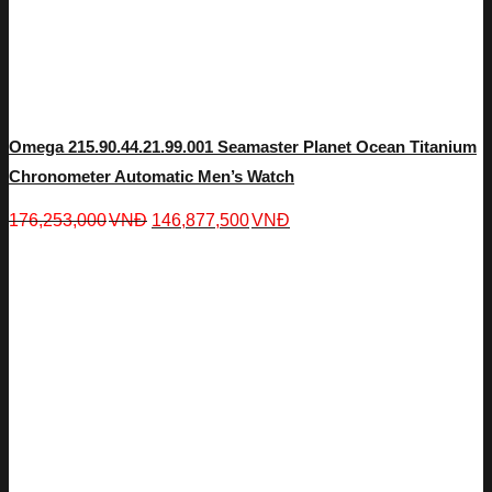
Omega 215.90.44.21.99.001 Seamaster Planet Ocean Titanium
Chronometer Automatic Men’s Watch
176,253,000
VNĐ
146,877,500
VNĐ