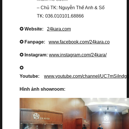
– Chủ TK: Nguyễn Thế Anh & Số
TK: 036.010101.68866
✪ Website:
24kara.com
✪ Fanpage:
www.facebook.com/24kara.co
✪ Instagram:
www.instagram.com/24kara/
✪
Youtube:
www.youtube.com/channel/UC7mSiInd
Hình ảnh showroom: