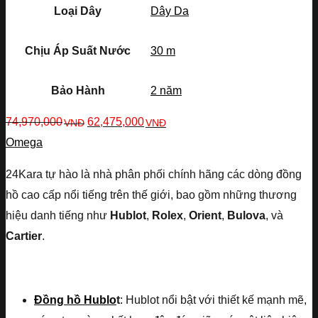
Loại Dây
Dây Da
Chịu Áp Suất Nước
30 m
Bảo Hành
2 năm
74,970,000
62,475,000
VNĐ
VNĐ
Omega
24Kara tự hào là nhà phân phối chính hãng các dòng đồng
hồ cao cấp nổi tiếng trên thế giới, bao gồm những thương
hiệu danh tiếng như
Hublot
,
Rolex
,
Orient
,
Bulova
, và
Cartier
.
Đồng hồ Hublo
t
: Hublot nổi bật với thiết kế mạnh mẽ,