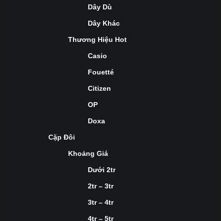
Dây Dù
Dây Khác
Thương Hiệu Hot
Casio
Fouetté
Citizen
OP
Doxa
Cặp Đôi
Khoảng Giá
Dưới 2tr
2tr – 3tr
3tr – 4tr
4tr – 5tr