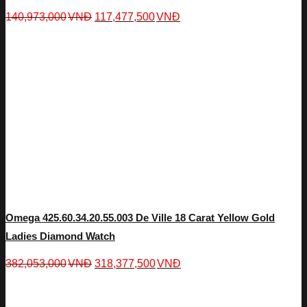
140,973,000
VNĐ
117,477,500
VNĐ
Omega 425.60.34.20.55.003 De Ville 18 Carat Yellow Gold
Ladies Diamond Watch
382,053,000
VNĐ
318,377,500
VNĐ