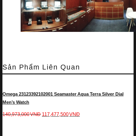
Sản Phẩm Liên Quan
Omega 23123392102001 Seamaster Aqua Terra Silver Dial
Men’s Watch
140,973,000
VNĐ
117,477,500
VNĐ