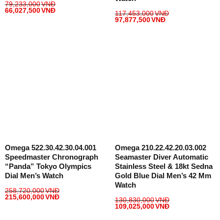
79,233,000
VNĐ
66,027,500
VNĐ
117,453,000
VNĐ
97,877,500
VNĐ
Omega 522.30.42.30.04.001
Omega 210.22.42.20.03.002
Speedmaster Chronograph
Seamaster Diver Automatic
“Panda” Tokyo Olympics
Stainless Steel & 18kt Sedna
Dial Men’s Watch
Gold Blue Dial Men’s 42 Mm
Watch
258,720,000
VNĐ
215,600,000
VNĐ
130,830,000
VNĐ
109,025,000
VNĐ