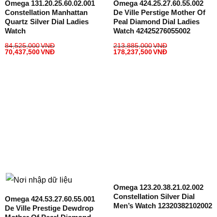
Omega 131.20.25.60.02.001
Omega 424.25.27.60.55.002
Constellation Manhattan
De Ville Perstige Mother Of
Quartz Silver Dial Ladies
Peal Diamond Dial Ladies
Watch
Watch 42425276055002
84,525,000
VNĐ
213,885,000
VNĐ
70,437,500
VNĐ
178,237,500
VNĐ
Omega 123.20.38.21.02.002
Constellation Silver Dial
Omega 424.53.27.60.55.001
Men’s Watch 12320382102002
De Ville Prestige Dewdrop