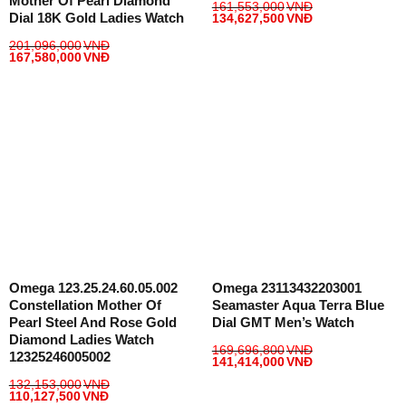
Mother Of Pearl Diamond
161,553,000
VNĐ
Dial 18K Gold Ladies Watch
134,627,500
VNĐ
201,096,000
VNĐ
167,580,000
VNĐ
Omega 123.25.24.60.05.002
Omega 23113432203001
Constellation Mother Of
Seamaster Aqua Terra Blue
Pearl Steel And Rose Gold
Dial GMT Men’s Watch
Diamond Ladies Watch
169,696,800
VNĐ
12325246005002
141,414,000
VNĐ
132,153,000
VNĐ
110,127,500
VNĐ