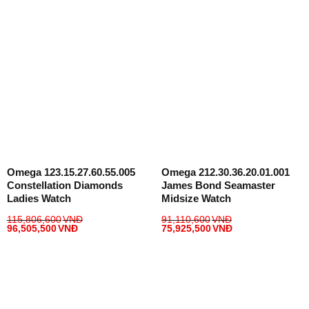
Omega 123.15.27.60.55.005
Omega 212.30.36.20.01.001
Constellation Diamonds
James Bond Seamaster
Ladies Watch
Midsize Watch
115,806,600
VNĐ
91,110,600
VNĐ
96,505,500
VNĐ
75,925,500
VNĐ