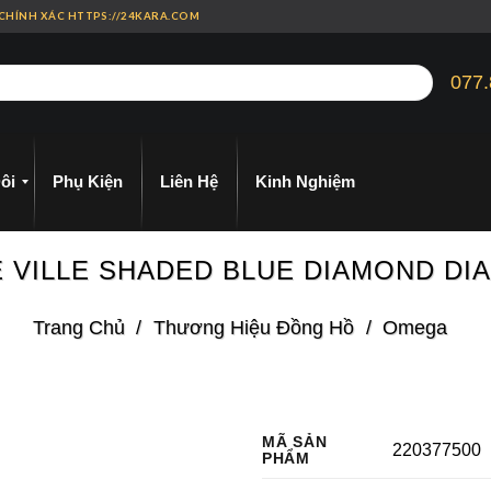
 CHÍNH XÁC HTTPS://24KARA.COM
077.
ôi
Phụ Kiện
Liên Hệ
Kinh Nghiệm
 DE VILLE SHADED BLUE DIAMOND D
Trang Chủ
/
Thương Hiệu Đồng Hồ
/
Omega
MÃ SẢN
220377500
PHẨM