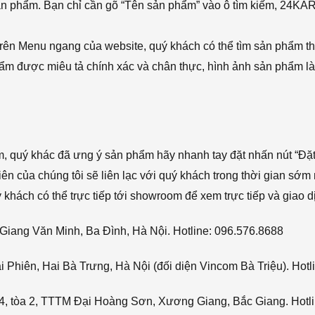
sản phẩm. Bạn chỉ cần gõ “Tên sản phẩm” vào ô tìm kiếm, 24KA
rên Menu ngang của website, quý khách có thể tìm sản phẩm t
phẩm được miêu tả chính xác và chân thực, hình ảnh sản phẩm là
ẩm, quý khác đã ưng ý sản phẩm hãy nhanh tay đặt nhấn nút “Đặt
viên của chúng tôi sẽ liên lạc với quý khách trong thời gian sớm 
hách có thể trực tiếp tới showroom để xem trực tiếp và giao d
Giang Văn Minh, Ba Đình, Hà Nội. Hotline: 096.576.8688
Phiên, Hai Bà Trưng, Hà Nội (đối diện Vincom Bà Triệu). Hotl
4, tòa 2, TTTM Đại Hoàng Sơn, Xương Giang, Bắc Giang. Hotli