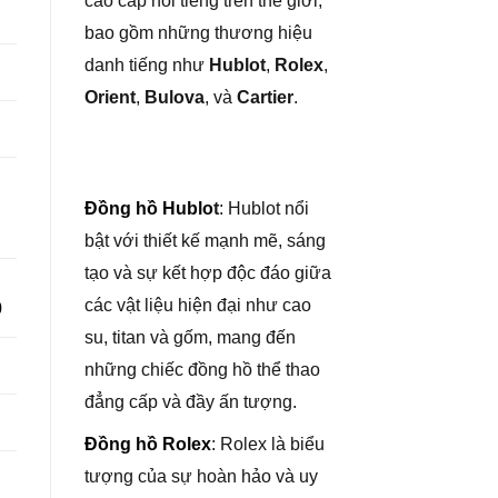
cao cấp nổi tiếng trên thế giới,
bao gồm những thương hiệu
danh tiếng như
Hublot
,
Rolex
,
Orient
,
Bulova
, và
Cartier
.
Đồng hồ Hublo
t
: Hublot nổi
bật với thiết kế mạnh mẽ, sáng
tạo và sự kết hợp độc đáo giữa
các vật liệu hiện đại như cao
0
su, titan và gốm, mang đến
những chiếc đồng hồ thể thao
đẳng cấp và đầy ấn tượng.
Đồng hồ Rolex
: Rolex là biểu
tượng của sự hoàn hảo và uy