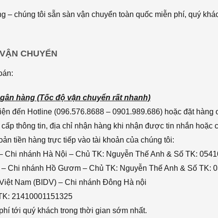
 – chúng tôi sẵn sàn vận chuyển toàn quốc miễn phí, quý khác
 VẬN CHUYỂN
oán:
gân hàng (Tốc độ vận chuyển rất nhanh)
ện đến Hotline (096.576.8688 – 0901.989.686) hoặc đặt hàng o
cấp thông tin, địa chỉ nhận hàng khi nhận được tin nhắn hoặc
n tiền hàng trực tiếp vào tài khoản của chúng tôi:
– Chi nhánh Hà Nội – Chủ TK: Nguyễn Thế Anh & Số TK: 054
 – Chi nhánh Hồ Gươm – Chủ TK: Nguyễn Thế Anh & Số TK: 
 Việt Nam (BIDV) – Chi nhánh Đông Hà nội
 TK: 21410001151325
hí tới quý khách trong thời gian sớm nhất.