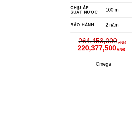
CHỊU ÁP
100 m
SUẤT NƯỚC
BẢO HÀNH
2 năm
264,453,000
VNĐ
220,377,500
VNĐ
Omega