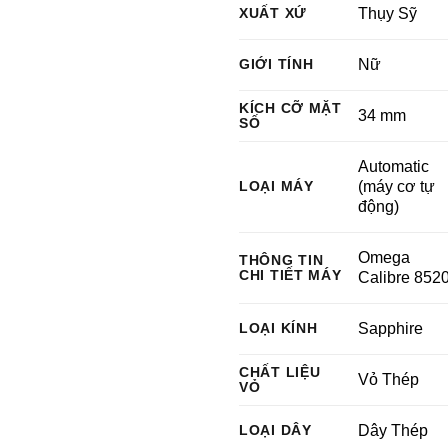
XUẤT XỨ
Thụy Sỹ
GIỚI TÍNH
Nữ
KÍCH CỠ MẶT
34 mm
SỐ
Automatic
LOẠI MÁY
(máy cơ tự
động)
Omega
THÔNG TIN
CHI TIẾT MÁY
Calibre 852
LOẠI KÍNH
Sapphire
CHẤT LIỆU
Vỏ Thép
VỎ
LOẠI DÂY
Dây Thép