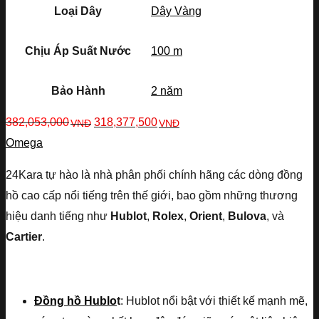
Loại Dây
Dây Vàng
Chịu Áp Suất Nước
100 m
Bảo Hành
2 năm
382,053,000
318,377,500
VNĐ
VNĐ
Omega
24Kara tự hào là nhà phân phối chính hãng các dòng đồng
hồ cao cấp nổi tiếng trên thế giới, bao gồm những thương
hiệu danh tiếng như
Hublot
,
Rolex
,
Orient
,
Bulova
, và
Cartier
.
Đồng hồ Hublo
t
: Hublot nổi bật với thiết kế mạnh mẽ,