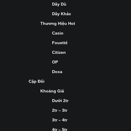
Dây Dù
Dây Khác
Thương Hiệu Hot
Casio
Fouetté
Citizen
OP
Doxa
Cặp Đôi
Khoảng Giá
Dưới 2tr
2tr – 3tr
3tr – 4tr
4tr – 5tr