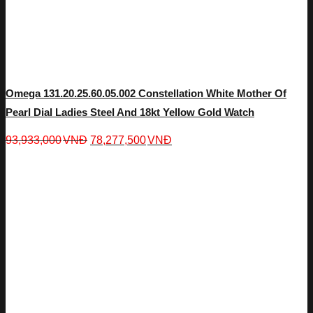
Omega 131.20.25.60.05.002 Constellation White Mother Of
Pearl Dial Ladies Steel And 18kt Yellow Gold Watch
93,933,000
VNĐ
78,277,500
VNĐ