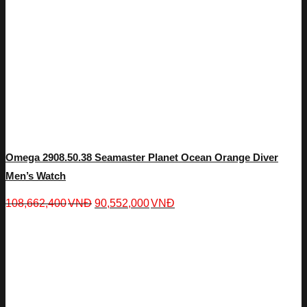
Omega 2908.50.38 Seamaster Planet Ocean Orange Diver
Men’s Watch
108,662,400
VNĐ
90,552,000
VNĐ