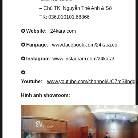
– Chủ TK: Nguyễn Thế Anh & Số
TK: 036.010101.68866
✪ Website:
24kara.com
✪ Fanpage:
www.facebook.com/24kara.co
✪ Instagram:
www.instagram.com/24kara/
✪
Youtube:
www.youtube.com/channel/UC7mSiInd
Hình ảnh showroom: