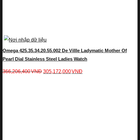
Omega 425.35.34.20.55.002 De Villle Ladymatic Mother Of
Pearl Dial Stainless Steel Ladies Watch
366,206,400
VNĐ
305,172,000
VNĐ