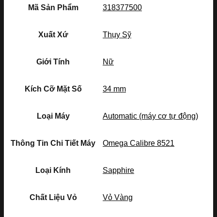
Mã Sản Phẩm
318377500
Xuất Xứ
Thụy Sỹ
Giới Tính
Nữ
Kích Cỡ Mặt Số
34 mm
Loại Máy
Automatic (máy cơ tự động)
Thông Tin Chi Tiết Máy
Omega Calibre 8521
Loại Kính
Sapphire
Chất Liệu Vỏ
Vỏ Vàng