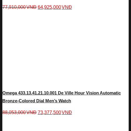
77,910,000
VNĐ
64,925,000
VNĐ
Omega 433.13.41.21.10.001 De Ville Hour Vision Automatic
Bronze-Colored Dial Men’s Watch
88,053,000
VNĐ
73,377,500
VNĐ