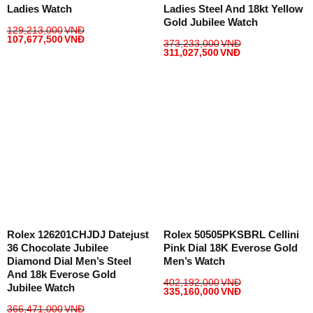
Ladies Watch
Ladies Steel And 18kt Yellow
Gold Jubilee Watch
129,213,000
VNĐ
107,677,500
VNĐ
373,233,000
VNĐ
311,027,500
VNĐ
Rolex 126201CHJDJ Datejust
Rolex 50505PKSBRL Cellini
36 Chocolate Jubilee
Pink Dial 18K Everose Gold
Diamond Dial Men’s Steel
Men’s Watch
And 18k Everose Gold
402,192,000
VNĐ
Jubilee Watch
335,160,000
VNĐ
366,471,000
VNĐ