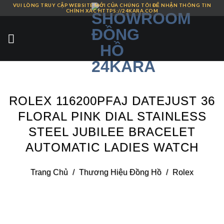
VUI LÒNG TRUY CẬP WEBSITE MỚI CỦA CHÚNG TÔI ĐỂ NHẬN THÔNG TIN
Skip
CHÍNH XÁC HTTPS://24KARA.COM
to
content
ROLEX 116200PFAJ DATEJUST 36
FLORAL PINK DIAL STAINLESS
STEEL JUBILEE BRACELET
AUTOMATIC LADIES WATCH
Trang Chủ
/
Thương Hiệu Đồng Hồ
/
Rolex