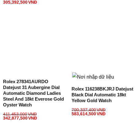
305,392,500
VNĐ
Rolex 278341AURDO
Datejust 31 Aubergine Dial
Rolex 116238BKJRJ Datejust
Automatic Diamond Ladies
Black Dial Automatic 18kt
Steel And 18kt Everose Gold
Yellow Gold Watch
Oyster Watch
700,337,400
VNĐ
583,614,500
VNĐ
411,453,000
VNĐ
342,877,500
VNĐ