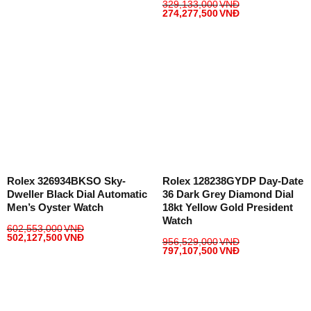
329,133,000
VNĐ
274,277,500
VNĐ
Rolex 326934BKSO Sky-
Rolex 128238GYDP Day-Date
Dweller Black Dial Automatic
36 Dark Grey Diamond Dial
Men’s Oyster Watch
18kt Yellow Gold President
Watch
602,553,000
VNĐ
502,127,500
VNĐ
956,529,000
VNĐ
797,107,500
VNĐ