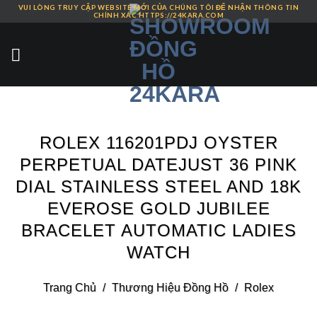
VUI LÒNG TRUY CẬP WEBSITE MỚI CỦA CHÚNG TÔI ĐỂ NHẬN THÔNG TIN
Skip
CHÍNH XÁC HTTPS://24KARA.COM
to
content
ROLEX 116201PDJ OYSTER
PERPETUAL DATEJUST 36 PINK
DIAL STAINLESS STEEL AND 18K
EVEROSE GOLD JUBILEE
BRACELET AUTOMATIC LADIES
WATCH
Trang Chủ
/
Thương Hiệu Đồng Hồ
/
Rolex