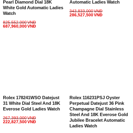
Pearl Diamond Dial 18K
Automatic Ladies Watch
White Gold Automatic Ladies
343,833,000
VNĐ
Watch
286,527,500
VNĐ
825,552,000
VNĐ
687,960,000
VNĐ
Rolex 178241WSO Datejust
Rolex 116231PSJ Oyster
31 White Dial Steel And 18K
Perpetual Datejust 36 Pink
Everose Gold Ladies Watch
Champagne Dial Stainless
Steel And 18K Everose Gold
267,393,000
VNĐ
Jubilee Bracelet Automatic
222,827,500
VNĐ
Ladies Watch