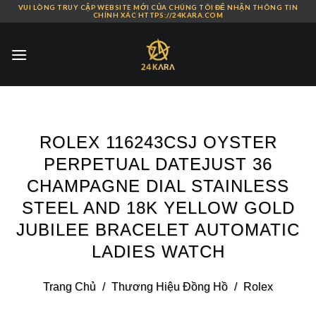
VUI LÒNG TRUY CẬP WEBSITE MỚI CỦA CHÚNG TÔI ĐỂ NHẬN THÔNG TIN
Skip
CHÍNH XÁC HTTPS://24KARA.COM
to
content
ROLEX 116243CSJ OYSTER
PERPETUAL DATEJUST 36
CHAMPAGNE DIAL STAINLESS
STEEL AND 18K YELLOW GOLD
JUBILEE BRACELET AUTOMATIC
LADIES WATCH
Trang Chủ
/
Thương Hiệu Đồng Hồ
/
Rolex