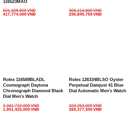
116523MAO
501,328,800
VNĐ
308,214,900
VNĐ
417,774,000
VNĐ
256,845,750
VNĐ
Rolex 116589BLADL
Rolex 126334BLSO Oyster
Cosmograph Daytona
Perpetual Datejust 41 Blue
Chronograph Diamond Black
Dial Automatic Men’s Watch
Dial Men’s Watch
2,341,710,000
VNĐ
323,253,000
VNĐ
1,951,425,000
VNĐ
269,377,500
VNĐ