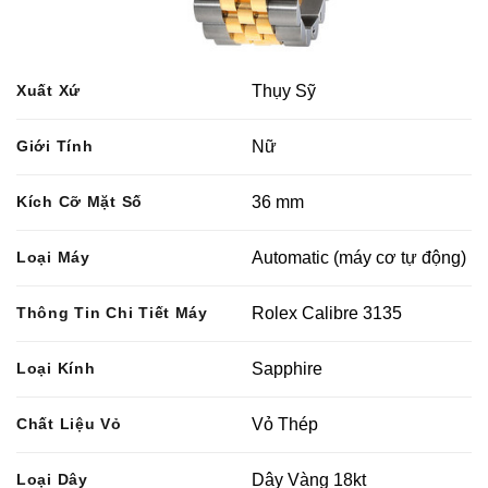
Xuất Xứ
Thụy Sỹ
Giới Tính
Nữ
Kích Cỡ Mặt Số
36 mm
Loại Máy
Automatic (máy cơ tự động)
Thông Tin Chi Tiết Máy
Rolex Calibre 3135
Loại Kính
Sapphire
Chất Liệu Vỏ
Vỏ Thép
Loại Dây
Dây Vàng 18kt