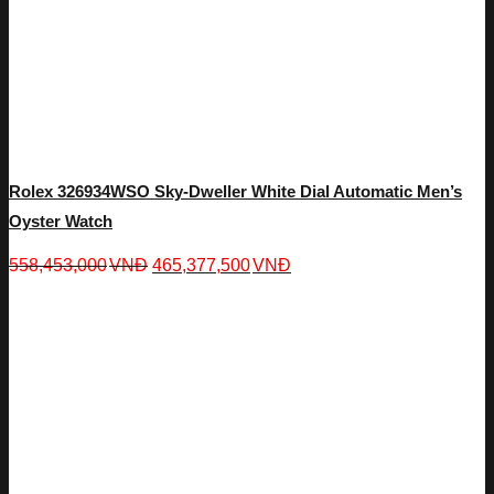
Rolex 326934WSO Sky-Dweller White Dial Automatic Men’s
Oyster Watch
558,453,000
VNĐ
465,377,500
VNĐ