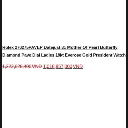
Rolex 278275PAVEP Datejust 31 Mother Of Pearl Butterfly
Diamond Pave Dial Ladies 18kt Everose Gold President Watch
1,222,628,400
VNĐ
1,018,857,000
VNĐ