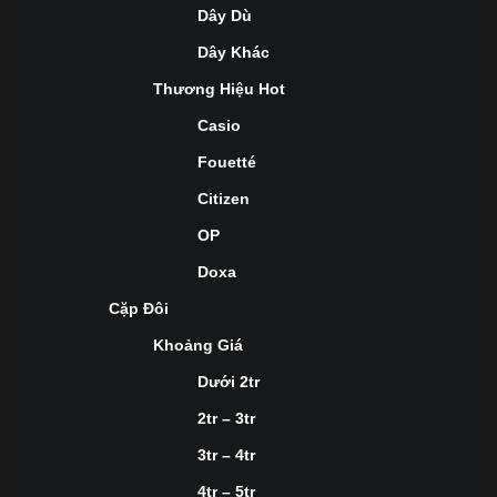
Dây Dù
Dây Khác
Thương Hiệu Hot
Casio
Fouetté
Citizen
OP
Doxa
Cặp Đôi
Khoảng Giá
Dưới 2tr
2tr – 3tr
3tr – 4tr
4tr – 5tr