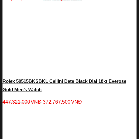
Rolex 50515BKSBKL Cellini Date Black Dial 18kt Everose
Gold Men’s Watch
447,321,000
VNĐ
372,767,500
VNĐ