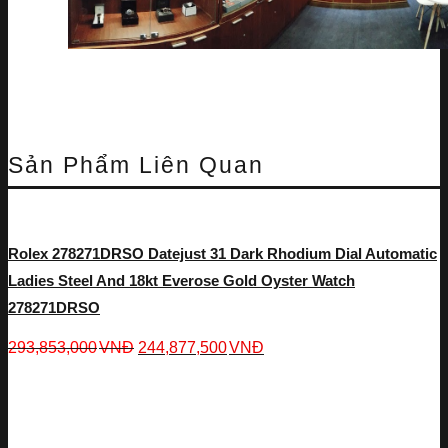
Sản Phẩm Liên Quan
Rolex 278271DRSO Datejust 31 Dark Rhodium Dial Automatic
Ladies Steel And 18kt Everose Gold Oyster Watch
278271DRSO
293,853,000
VNĐ
244,877,500
VNĐ