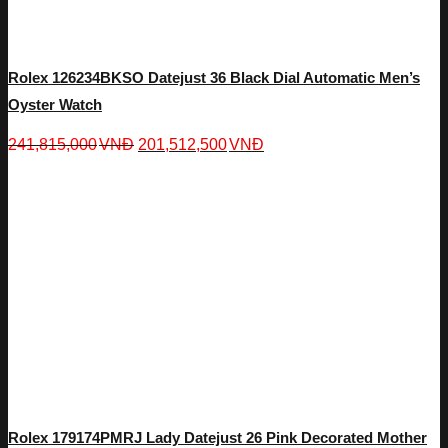
Rolex 126234BKSO Datejust 36 Black Dial Automatic Men’s
Oyster Watch
241,815,000
VNĐ
201,512,500
VNĐ
Rolex 179174PMRJ Lady Datejust 26 Pink Decorated Mother