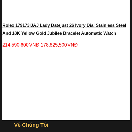
Rolex 179173IJAJ Lady Datejust 26 Ivory Dial Stainless Steel
And 18K Yellow Gold Jubilee Bracelet Automatic Watch
214,590,600
VNĐ
178,825,500
VNĐ
Về Chúng Tôi