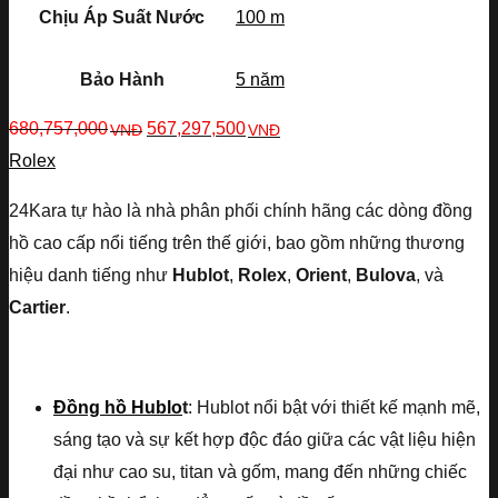
Chịu Áp Suất Nước
100 m
Bảo Hành
5 năm
680,757,000
567,297,500
VNĐ
VNĐ
Rolex
24Kara tự hào là nhà phân phối chính hãng các dòng đồng
hồ cao cấp nổi tiếng trên thế giới, bao gồm những thương
hiệu danh tiếng như
Hublot
,
Rolex
,
Orient
,
Bulova
, và
Cartier
.
Đồng hồ Hublo
t
: Hublot nổi bật với thiết kế mạnh mẽ,
sáng tạo và sự kết hợp độc đáo giữa các vật liệu hiện
đại như cao su, titan và gốm, mang đến những chiếc