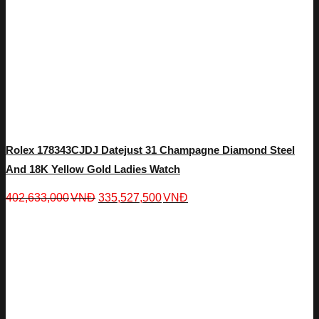
Rolex 178343CJDJ Datejust 31 Champagne Diamond Steel
And 18K Yellow Gold Ladies Watch
402,633,000
VNĐ
335,527,500
VNĐ