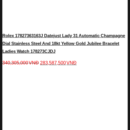
Rolex 17827363163J Datejust Lady 31 Automatic Champagne
Dial Stainless Steel And 18kt Yellow Gold Jubilee Bracelet
Ladies Watch 178273CJDJ
340,305,000
VNĐ
283,587,500
VNĐ