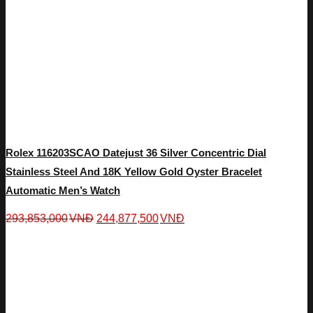
Rolex 116203SCAO Datejust 36 Silver Concentric Dial
Stainless Steel And 18K Yellow Gold Oyster Bracelet
Automatic Men’s Watch
293,853,000
VNĐ
244,877,500
VNĐ