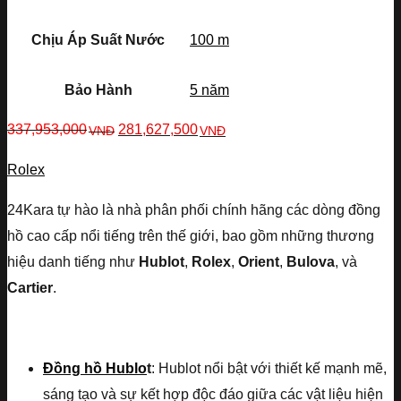
Chịu Áp Suất Nước
100 m
Bảo Hành
5 năm
337,953,000
281,627,500
VNĐ
VNĐ
Rolex
24Kara tự hào là nhà phân phối chính hãng các dòng đồng
hồ cao cấp nổi tiếng trên thế giới, bao gồm những thương
hiệu danh tiếng như
Hublot
,
Rolex
,
Orient
,
Bulova
, và
Cartier
.
Đồng hồ Hublo
t
: Hublot nổi bật với thiết kế mạnh mẽ,
sáng tạo và sự kết hợp độc đáo giữa các vật liệu hiện