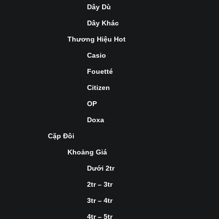
Dây Dù
Dây Khác
Thương Hiệu Hot
Casio
Fouetté
Citizen
OP
Doxa
Cặp Đôi
Khoảng Giá
Dưới 2tr
2tr – 3tr
3tr – 4tr
4tr – 5tr