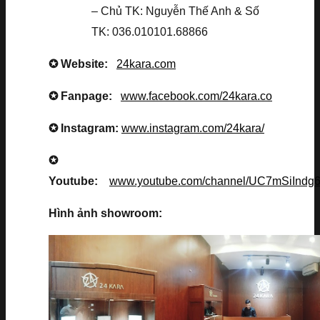
– Chủ TK: Nguyễn Thế Anh & Số
TK: 036.010101.68866
✪ Website:
24kara.com
✪ Fanpage:
www.facebook.com/24kara.co
✪ Instagram:
www.instagram.com/24kara/
✪
Youtube:
www.youtube.com/channel/UC7mSiInd
Hình ảnh showroom: