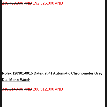
230,790,000
VNĐ
192,325,000
VNĐ
Rolex 126301-0015 Datejust 41 Automatic Chronometer Grey
Dial Men’s Watch
346,214,400
VNĐ
288,512,000
VNĐ