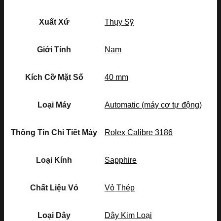
Xuất Xứ
Thụy Sỹ
Giới Tính
Nam
Kích Cỡ Mặt Số
40 mm
Loại Máy
Automatic (máy cơ tự động)
Thông Tin Chi Tiết Máy
Rolex Calibre 3186
Loại Kính
Sapphire
Chất Liệu Vỏ
Vỏ Thép
Loại Dây
Dây Kim Loại