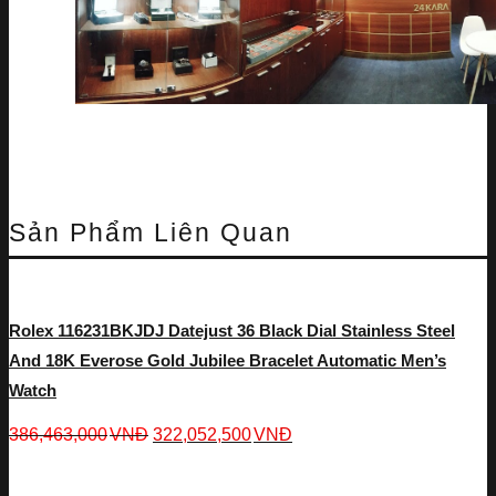
Sản Phẩm Liên Quan
Rolex 116231BKJDJ Datejust 36 Black Dial Stainless Steel
And 18K Everose Gold Jubilee Bracelet Automatic Men’s
Watch
386,463,000
VNĐ
322,052,500
VNĐ