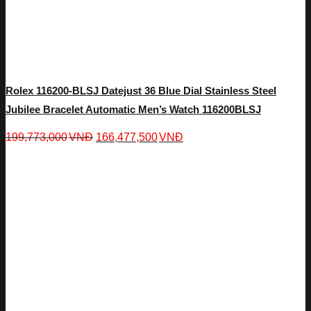
Rolex 116200-BLSJ Datejust 36 Blue Dial Stainless Steel
Jubilee Bracelet Automatic Men’s Watch 116200BLSJ
199,773,000
VNĐ
166,477,500
VNĐ