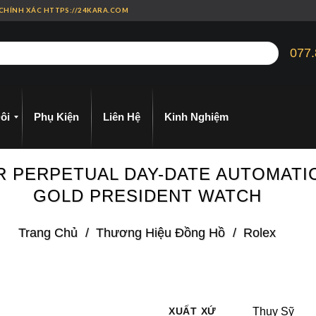
 CHÍNH XÁC HTTPS://24KARA.COM
077.
ôi
Phụ Kiện
Liên Hệ
Kinh Nghiệm
R PERPETUAL DAY-DATE AUTOMATIC
GOLD PRESIDENT WATCH
Trang Chủ
/
Thương Hiệu Đồng Hồ
/
Rolex
XUẤT XỨ
Thụy Sỹ