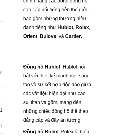
chính hãng các dòng đồng hồ
cao cấp nổi tiếng trên thế giới,
bao gồm những thương hiệu
danh tiếng như
Hublot
,
Rolex
,
Orient
,
Bulova
, và
Cartier
.
Đồng hồ Hublo
t
: Hublot nổi
re
bật với thiết kế mạnh mẽ, sáng
tạo và sự kết hợp độc đáo giữa
các vật liệu hiện đại như cao
su, titan và gốm, mang đến
t
những chiếc đồng hồ thể thao
đẳng cấp và đầy ấn tượng.
i
Đồng hồ Rolex
: Rolex là biểu