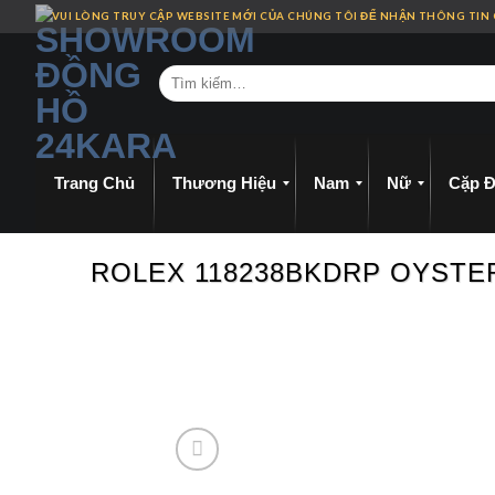
Skip
VUI LÒNG TRUY CẬP WEBSITE MỚI CỦA CHÚNG TÔI ĐỂ NHẬN THÔNG TIN
to
content
Trang Chủ
Thương Hiệu
Nam
Nữ
Cặp Đ
ROLEX 118238BKDRP OYSTE