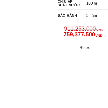
CHỊU ÁP
100 m
SUẤT NƯỚC
BẢO HÀNH
5 năm
911,253,000
VNĐ
759,377,500
VNĐ
Rolex