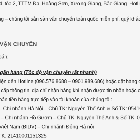
4, tòa 2, TTTM Đại Hoàng Sơn, Xương Giang, Bắc Giang. Hotli
 – chúng tôi sẵn sàn vận chuyển toàn quốc miễn phí, quý khác
 VẬN CHUYỂN
oán:
gân hàng (Tốc độ vận chuyển rất nhanh)
ện đến Hotline (096.576.8688 – 0901.989.686) hoặc đặt hàng o
cấp thông tin, địa chỉ nhận hàng khi nhận được tin nhắn hoặc
n tiền hàng trực tiếp vào tài khoản của chúng tôi:
– Chi nhánh Hà Nội – Chủ TK: Nguyễn Thế Anh & Số TK: 054
 – Chi nhánh Hồ Gươm – Chủ TK: Nguyễn Thế Anh & Số TK: 
 Việt Nam (BIDV) – Chi nhánh Đông Hà nội
 TK: 21410001151325