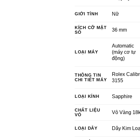
GIỚI TÍNH
Nữ
KÍCH CỠ MẶT
36 mm
SỐ
Automatic
LOẠI MÁY
(máy cơ tự
động)
Rolex Calib
THÔNG TIN
CHI TIẾT MÁY
3155
LOẠI KÍNH
Sapphire
CHẤT LIỆU
Vỏ Vàng 18k
VỎ
LOẠI DÂY
Dây Kim Loạ