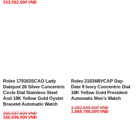
333,592,000
VNĐ
Rolex 179163SCAO Lady
Rolex 218348IVCAP Day-
Datejust 26 Silver Concentric
Date II Ivory Concentric Dial
Circle Dial Stainless Steel
18K Yellow Gold President
And 18K Yellow Gold Oyster
Automatic Men’s Watch
Bracelet Automatic Watch
1,282,545,600
VNĐ
1,068,788,000
VNĐ
200,037,600
VNĐ
166,698,000
VNĐ