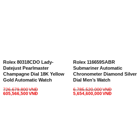
Rolex 80318CDO Lady-
Rolex 116659SABR
Datejust Pearlmaster
Submariner Automatic
Champagne Dial 18K Yellow
Chronometer Diamond Silver
Gold Automatic Watch
Dial Men’s Watch
726,679,800
VNĐ
6,785,520,000
VNĐ
605,566,500
VNĐ
5,654,600,000
VNĐ