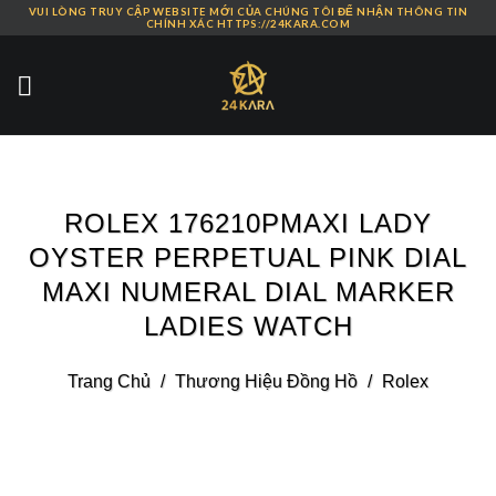
VUI LÒNG TRUY CẬP WEBSITE MỚI CỦA CHÚNG TÔI ĐỂ NHẬN THÔNG TIN
Skip
CHÍNH XÁC HTTPS://24KARA.COM
to
content
ROLEX 176210PMAXI LADY
OYSTER PERPETUAL PINK DIAL
MAXI NUMERAL DIAL MARKER
LADIES WATCH
Trang Chủ
/
Thương Hiệu Đồng Hồ
/
Rolex