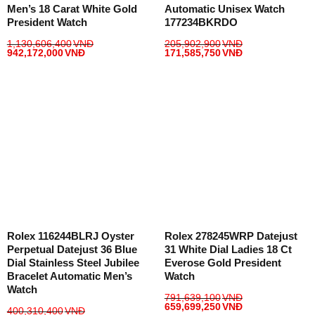
Men’s 18 Carat White Gold
Automatic Unisex Watch
President Watch
177234BKRDO
1,130,606,400
VNĐ
205,902,900
VNĐ
942,172,000
VNĐ
171,585,750
VNĐ
Rolex 116244BLRJ Oyster
Rolex 278245WRP Datejust
Perpetual Datejust 36 Blue
31 White Dial Ladies 18 Ct
Dial Stainless Steel Jubilee
Everose Gold President
Bracelet Automatic Men’s
Watch
Watch
791,639,100
VNĐ
659,699,250
VNĐ
400,310,400
VNĐ