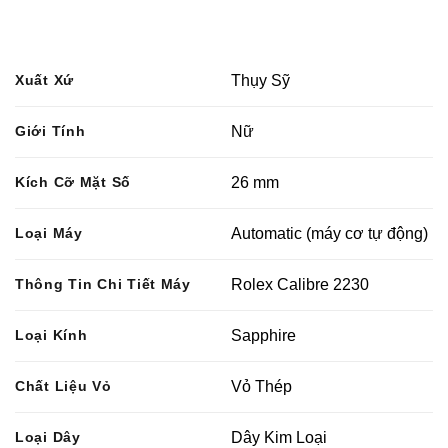
Xuất Xứ
Thụy Sỹ
Giới Tính
Nữ
Kích Cỡ Mặt Số
26 mm
Loại Máy
Automatic (máy cơ tự động)
Thông Tin Chi Tiết Máy
Rolex Calibre 2230
Loại Kính
Sapphire
Chất Liệu Vỏ
Vỏ Thép
Loại Dây
Dây Kim Loại