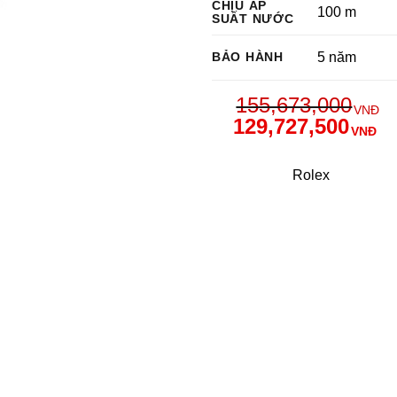
CHỊU ÁP
100 m
SUẤT NƯỚC
BẢO HÀNH
5 năm
155,673,000
VNĐ
129,727,500
VNĐ
Rolex