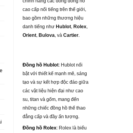
chính hãng các dòng đồng hồ
cao cấp nổi tiếng trên thế giới,
bao gồm những thương hiệu
danh tiếng như
Hublot
,
Rolex
,
Orient
,
Bulova
, và
Cartier
.
Đồng hồ Hublo
t
: Hublot nổi
re
bật với thiết kế mạnh mẽ, sáng
tạo và sự kết hợp độc đáo giữa
các vật liệu hiện đại như cao
su, titan và gốm, mang đến
những chiếc đồng hồ thể thao
đẳng cấp và đầy ấn tượng.
i
Đồng hồ Rolex
: Rolex là biểu