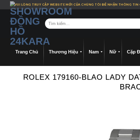
Skip
VUI LÒNG TRUY CẬP WEBSITE MỚI CỦA CHÚNG TÔI ĐỂ NHẬN THÔNG TIN
to
content
Trang Chủ
Thương Hiệu
Nam
Nữ
Cặp Đ
ROLEX 179160-BLAO LADY DA
BRAC