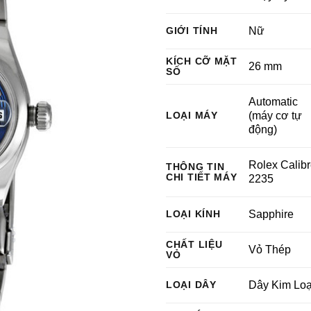
GIỚI TÍNH
Nữ
KÍCH CỠ MẶT
26 mm
SỐ
Automatic
LOẠI MÁY
(máy cơ tự
động)
Rolex Calib
THÔNG TIN
CHI TIẾT MÁY
2235
LOẠI KÍNH
Sapphire
CHẤT LIỆU
Vỏ Thép
VỎ
LOẠI DÂY
Dây Kim Loạ