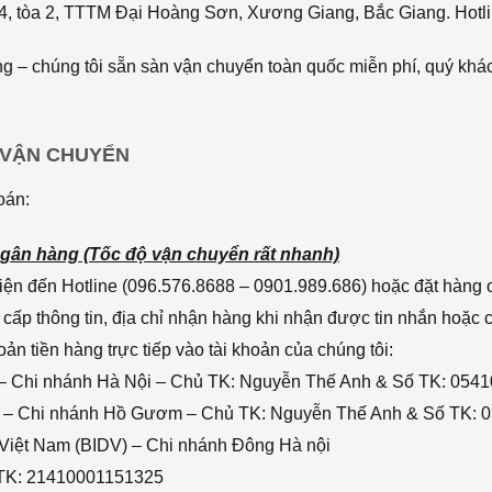
4, tòa 2, TTTM Đại Hoàng Sơn, Xương Giang, Bắc Giang. Hotli
 – chúng tôi sẵn sàn vận chuyển toàn quốc miễn phí, quý khác
 VẬN CHUYỂN
oán:
gân hàng (Tốc độ vận chuyển rất nhanh)
ện đến Hotline (096.576.8688 – 0901.989.686) hoặc đặt hàng o
cấp thông tin, địa chỉ nhận hàng khi nhận được tin nhắn hoặc
n tiền hàng trực tiếp vào tài khoản của chúng tôi:
– Chi nhánh Hà Nội – Chủ TK: Nguyễn Thế Anh & Số TK: 054
 – Chi nhánh Hồ Gươm – Chủ TK: Nguyễn Thế Anh & Số TK: 
 Việt Nam (BIDV) – Chi nhánh Đông Hà nội
 TK: 21410001151325