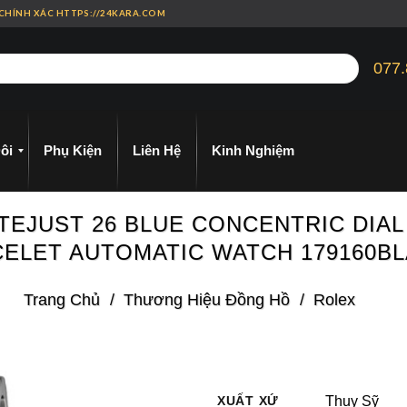
 CHÍNH XÁC HTTPS://24KARA.COM
077.
ôi
Phụ Kiện
Liên Hệ
Kinh Nghiệm
TEJUST 26 BLUE CONCENTRIC DIAL
ELET AUTOMATIC WATCH 179160B
Trang Chủ
/
Thương Hiệu Đồng Hồ
/
Rolex
XUẤT XỨ
Thụy Sỹ