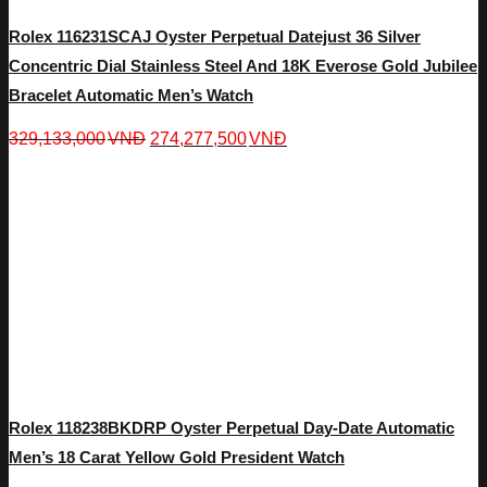
Rolex 116231SCAJ Oyster Perpetual Datejust 36 Silver
Concentric Dial Stainless Steel And 18K Everose Gold Jubilee
Bracelet Automatic Men’s Watch
329,133,000
VNĐ
274,277,500
VNĐ
Rolex 118238BKDRP Oyster Perpetual Day-Date Automatic
Men’s 18 Carat Yellow Gold President Watch