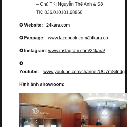
– Chủ TK: Nguyễn Thế Anh & Số
TK: 036.010101.68866
✪ Website:
24kara.com
✪ Fanpage:
www.facebook.com/24kara.co
✪ Instagram:
www.instagram.com/24kara/
✪
Youtube:
www.youtube.com/channel/UC7mSiInd
Hình ảnh showroom: