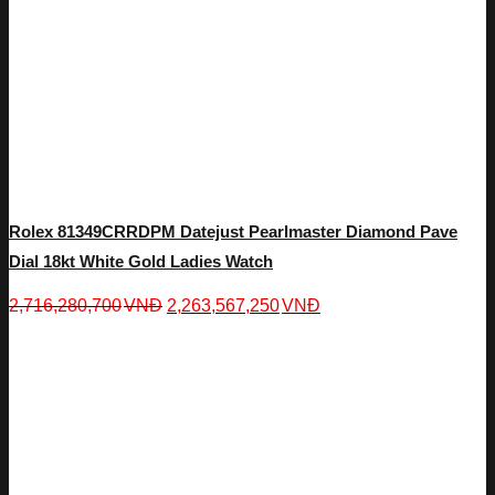
Rolex 81349CRRDPM Datejust Pearlmaster Diamond Pave
Dial 18kt White Gold Ladies Watch
2,716,280,700
VNĐ
2,263,567,250
VNĐ