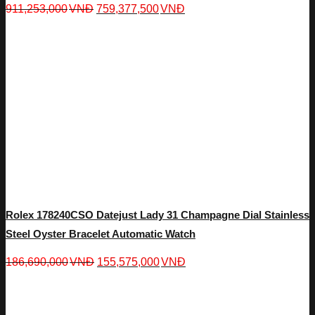
911,253,000
VNĐ
759,377,500
VNĐ
Rolex 178240CSO Datejust Lady 31 Champagne Dial Stainless
Steel Oyster Bracelet Automatic Watch
186,690,000
VNĐ
155,575,000
VNĐ