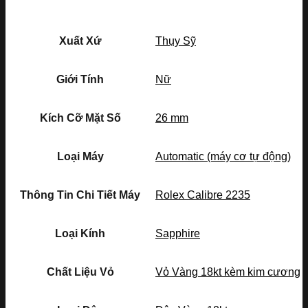
Xuất Xứ
Thụy Sỹ
Giới Tính
Nữ
Kích Cỡ Mặt Số
26 mm
Loại Máy
Automatic (máy cơ tự động)
Thông Tin Chi Tiết Máy
Rolex Calibre 2235
Loại Kính
Sapphire
Chất Liệu Vỏ
Vỏ Vàng 18kt kèm kim cương