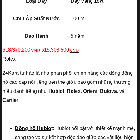
Loại Dây
Dây Vàng 18kt
Chịu Áp Suất Nước
100 m
Bảo Hành
5 năm
618,370,200
515,308,500
VNĐ
VNĐ
Rolex
24Kara tự hào là nhà phân phối chính hãng các dòng đồng
hồ cao cấp nổi tiếng trên thế giới, bao gồm những thương
hiệu danh tiếng như
Hublot
,
Rolex
,
Orient
,
Bulova
, và
Cartier
.
Đồng hồ Hublo
t
: Hublot nổi bật với thiết kế mạnh mẽ,
sáng tạo và sự kết hợp độc đáo giữa các vật liệu hiện