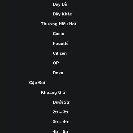
Dây Dù
Dây Khác
Thương Hiệu Hot
Casio
Fouetté
Citizen
OP
Doxa
Cặp Đôi
Khoảng Giá
Dưới 2tr
2tr – 3tr
3tr – 4tr
4tr – 5tr