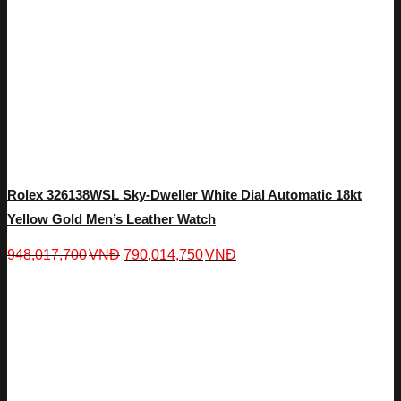
Rolex 326138WSL Sky-Dweller White Dial Automatic 18kt
Yellow Gold Men’s Leather Watch
948,017,700
VNĐ
790,014,750
VNĐ