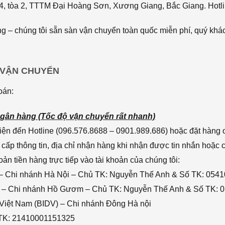
4, tòa 2, TTTM Đại Hoàng Sơn, Xương Giang, Bắc Giang. Hotli
 – chúng tôi sẵn sàn vận chuyển toàn quốc miễn phí, quý khác
 VẬN CHUYỂN
oán:
gân hàng (Tốc độ vận chuyển rất nhanh)
ện đến Hotline (096.576.8688 – 0901.989.686) hoặc đặt hàng o
cấp thông tin, địa chỉ nhận hàng khi nhận được tin nhắn hoặc
n tiền hàng trực tiếp vào tài khoản của chúng tôi:
– Chi nhánh Hà Nội – Chủ TK: Nguyễn Thế Anh & Số TK: 054
 – Chi nhánh Hồ Gươm – Chủ TK: Nguyễn Thế Anh & Số TK: 
 Việt Nam (BIDV) – Chi nhánh Đông Hà nội
 TK: 21410001151325