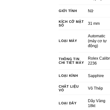
GIỚI TÍNH
Nữ
KÍCH CỠ MẶT
31 mm
SỐ
Automatic
LOẠI MÁY
(máy cơ tự
động)
Rolex Calib
THÔNG TIN
CHI TIẾT MÁY
2236
LOẠI KÍNH
Sapphire
CHẤT LIỆU
Vỏ Thép
VỎ
Dây Vàng
LOẠI DÂY
18kt