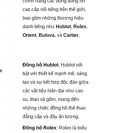
chính hãng các dòng đồng hồ
cao cấp nổi tiếng trên thế giới,
bao gồm những thương hiệu
danh tiếng như
Hublot
,
Rolex
,
Orient
,
Bulova
, và
Cartier
.
Đồng hồ Hublo
t
: Hublot nổi
re
bật với thiết kế mạnh mẽ, sáng
tạo và sự kết hợp độc đáo giữa
các vật liệu hiện đại như cao
su, titan và gốm, mang đến
những chiếc đồng hồ thể thao
đẳng cấp và đầy ấn tượng.
Đồng hồ Rolex
: Rolex là biểu