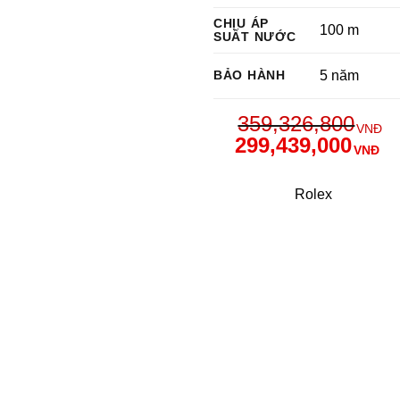
CHỊU ÁP
100 m
SUẤT NƯỚC
BẢO HÀNH
5 năm
359,326,800
VNĐ
299,439,000
VNĐ
Rolex