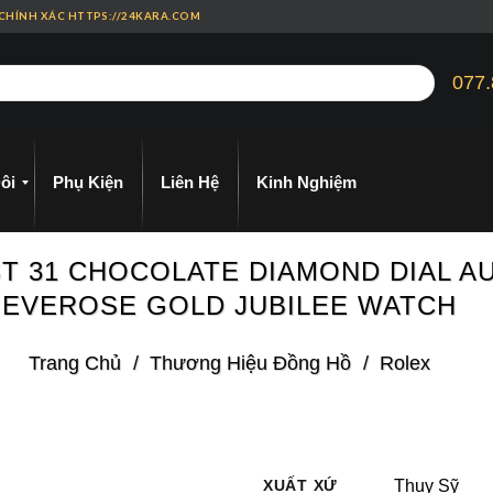
 CHÍNH XÁC HTTPS://24KARA.COM
077.
ôi
Phụ Kiện
Liên Hệ
Kinh Nghiệm
T 31 CHOCOLATE DIAMOND DIAL A
EVEROSE GOLD JUBILEE WATCH
Trang Chủ
/
Thương Hiệu Đồng Hồ
/
Rolex
XUẤT XỨ
Thụy Sỹ