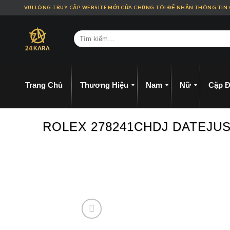
Skip
VUI LÒNG TRUY CẬP WEBSITE MỚI CỦA CHÚNG TÔI ĐỂ NHẬN THÔNG TIN
to
content
Trang Chủ
Thương Hiệu
Nam
Nữ
Cặp Đ
ROLEX 278241CHDJ DATEJUS