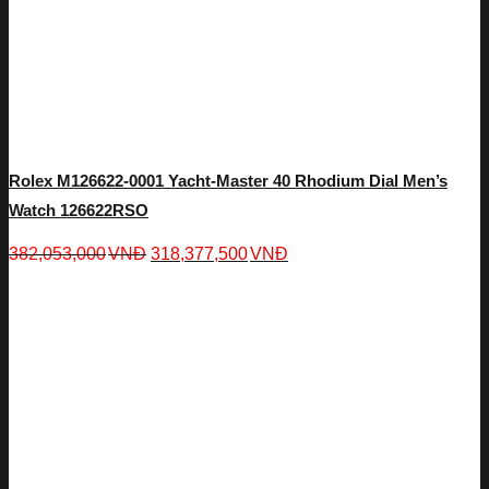
Rolex M126622-0001 Yacht-Master 40 Rhodium Dial Men’s
Watch 126622RSO
382,053,000
VNĐ
318,377,500
VNĐ