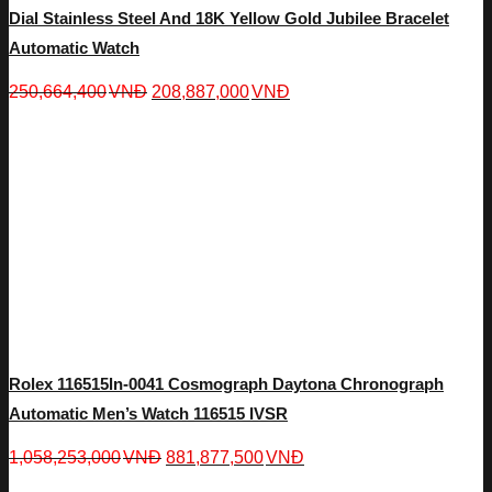
Dial Stainless Steel And 18K Yellow Gold Jubilee Bracelet
Automatic Watch
250,664,400
VNĐ
208,887,000
VNĐ
Rolex 116515ln-0041 Cosmograph Daytona Chronograph
Automatic Men’s Watch 116515 IVSR
1,058,253,000
VNĐ
881,877,500
VNĐ