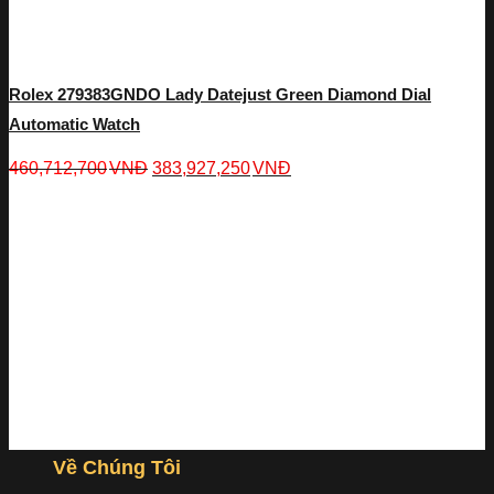
Rolex 279383GNDO Lady Datejust Green Diamond Dial
Automatic Watch
460,712,700
VNĐ
383,927,250
VNĐ
Về Chúng Tôi