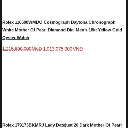
Rolex 116508WMDO Cosmograph Daytona Chronograph
White Mother Of Pearl Diamond Dial Men’s 18kt Yellow Gold
Oyster Watch
1,215,690,000
VNĐ
1,013,075,000
VNĐ
Rolex 179173BKMRJ Lady Datejust 26 Dark Mother Of Pearl