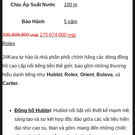
Chịu Áp Suất Nước
100 m
Bảo Hành
5 năm
330,808,800
275,674,000
VNĐ
VNĐ
Rolex
24Kara tự hào là nhà phân phối chính hãng các dòng đồng
hồ cao cấp nổi tiếng trên thế giới, bao gồm những thương
hiệu danh tiếng như
Hublot
,
Rolex
,
Orient
,
Bulova
, và
Cartier
.
Đồng hồ Hublo
t
: Hublot nổi bật với thiết kế mạnh mẽ,
sáng tạo và sự kết hợp độc đáo giữa các vật liệu hiện
đại như cao su, titan và gốm, mang đến những chiếc