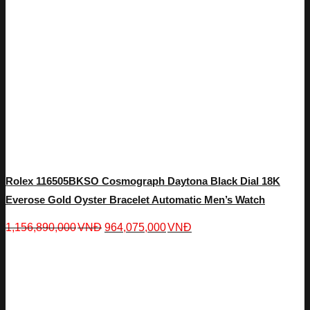
Rolex 116505BKSO Cosmograph Daytona Black Dial 18K
Everose Gold Oyster Bracelet Automatic Men’s Watch
1,156,890,000
VNĐ
964,075,000
VNĐ