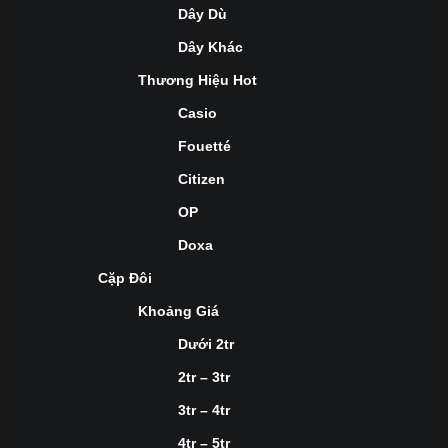
Dây Dù
Dây Khác
Thương Hiệu Hot
Casio
Fouetté
Citizen
OP
Doxa
Cặp Đôi
Khoảng Giá
Dưới 2tr
2tr – 3tr
3tr – 4tr
4tr – 5tr