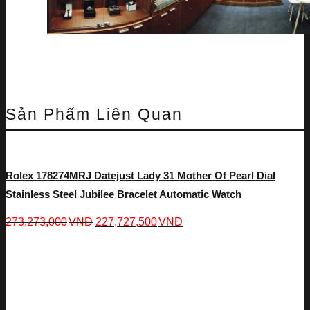
Sản Phẩm Liên Quan
Rolex 178274MRJ Datejust Lady 31 Mother Of Pearl Dial
Stainless Steel Jubilee Bracelet Automatic Watch
273,273,000
VNĐ
227,727,500
VNĐ