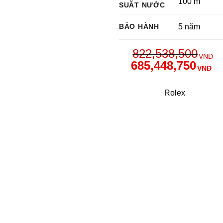
100 m
SUẤT NƯỚC
BẢO HÀNH
5 năm
822,538,500
VNĐ
685,448,750
VNĐ
Rolex