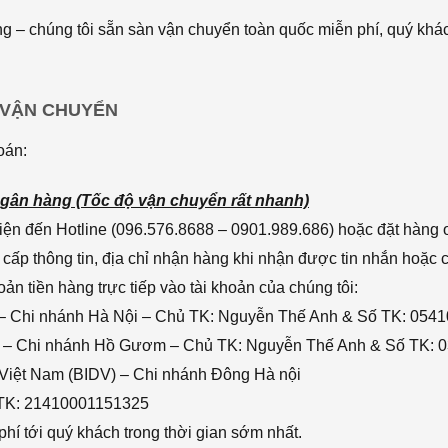
 – chúng tôi sẵn sàn vận chuyển toàn quốc miễn phí, quý khác
 VẬN CHUYỂN
oán:
gân hàng (Tốc độ vận chuyển rất nhanh)
ện đến Hotline (096.576.8688 – 0901.989.686) hoặc đặt hàng o
cấp thông tin, địa chỉ nhận hàng khi nhận được tin nhắn hoặc
n tiền hàng trực tiếp vào tài khoản của chúng tôi:
– Chi nhánh Hà Nội – Chủ TK: Nguyễn Thế Anh & Số TK: 054
 – Chi nhánh Hồ Gươm – Chủ TK: Nguyễn Thế Anh & Số TK: 
 Việt Nam (BIDV) – Chi nhánh Đông Hà nội
 TK: 21410001151325
hí tới quý khách trong thời gian sớm nhất.