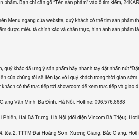
sản phẩm. Bạn chỉ cần gõ “Tên sản phẩm” vào ô tìm kiếm, 24KA
rên Menu ngang của website, quý khách có thể tìm sản phẩm t
phẩm được miêu tả chính xác và chân thực, hình ảnh sản phẩm là
ẩm, quý khác đã ưng ý sản phẩm hãy nhanh tay đặt nhấn nút “Đặt
viên của chúng tôi sẽ liên lạc với quý khách trong thời gian sớm 
hách có thể trực tiếp tới showroom để xem trực tiếp và giao d
Giang Văn Minh, Ba Đình, Hà Nội. Hotline: 096.576.8688
Phiên, Hai Bà Trưng, Hà Nội (đối diện Vincom Bà Triệu). Hotl
4, tòa 2, TTTM Đại Hoàng Sơn, Xương Giang, Bắc Giang. Hotli