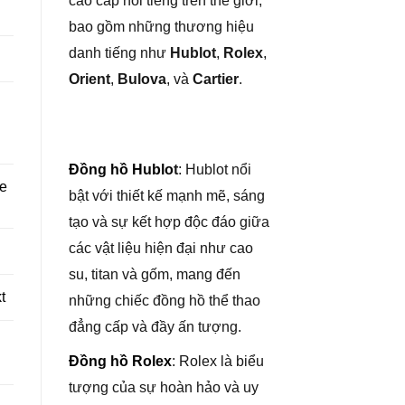
cao cấp nổi tiếng trên thế giới,
bao gồm những thương hiệu
danh tiếng như
Hublot
,
Rolex
,
Orient
,
Bulova
, và
Cartier
.
Đồng hồ Hublo
t
: Hublot nổi
re
bật với thiết kế mạnh mẽ, sáng
tạo và sự kết hợp độc đáo giữa
các vật liệu hiện đại như cao
su, titan và gốm, mang đến
t
những chiếc đồng hồ thể thao
đẳng cấp và đầy ấn tượng.
Đồng hồ Rolex
: Rolex là biểu
tượng của sự hoàn hảo và uy