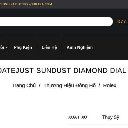
 CHÍNH XÁC HTTPS://24KARA.COM
077.
ôi
Phụ Kiện
Liên Hệ
Kinh Nghiệm
 DATEJUST SUNDUST DIAMOND DIAL
Trang Chủ
/
Thương Hiệu Đồng Hồ
/
Rolex
XUẤT XỨ
Thụy Sỹ