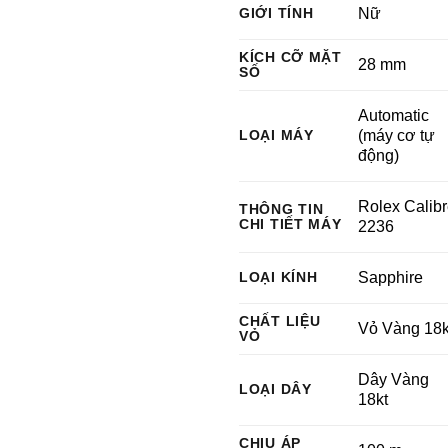
GIỚI TÍNH
Nữ
KÍCH CỠ MẶT
28 mm
SỐ
Automatic
LOẠI MÁY
(máy cơ tự
động)
Rolex Calib
THÔNG TIN
CHI TIẾT MÁY
2236
LOẠI KÍNH
Sapphire
CHẤT LIỆU
Vỏ Vàng 18k
VỎ
Dây Vàng
LOẠI DÂY
18kt
CHỊU ÁP