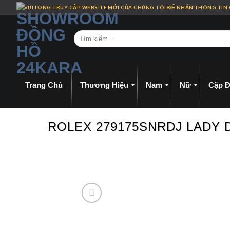
Skip
VUI LÒNG TRUY CẬP WEBSITE MỚI CỦA CHÚNG TÔI ĐỂ NHẬN THÔNG TIN
to
content
Trang Chủ
Thương Hiệu
Nam
Nữ
Cặp Đ
ROLEX 279175SNRDJ LADY