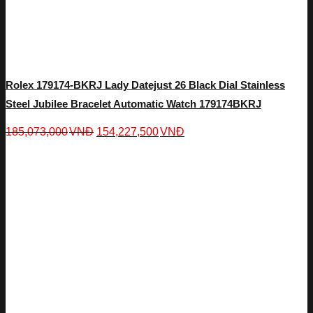
Rolex 179174-BKRJ Lady Datejust 26 Black Dial Stainless
Steel Jubilee Bracelet Automatic Watch 179174BKRJ
185,073,000
VNĐ
154,227,500
VNĐ