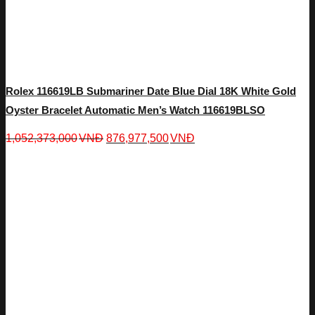
Rolex 116619LB Submariner Date Blue Dial 18K White Gold
Oyster Bracelet Automatic Men’s Watch 116619BLSO
1,052,373,000
VNĐ
876,977,500
VNĐ