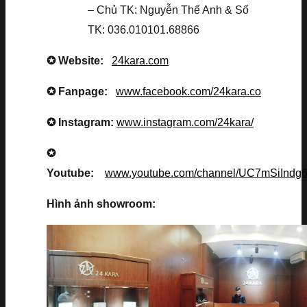
– Chủ TK: Nguyễn Thế Anh & Số
TK: 036.010101.68866
✪ Website:
24kara.com
✪ Fanpage:
www.facebook.com/24kara.co
✪ Instagram:
www.instagram.com/24kara/
✪
Youtube:
www.youtube.com/channel/UC7mSiInd
Hình ảnh showroom: