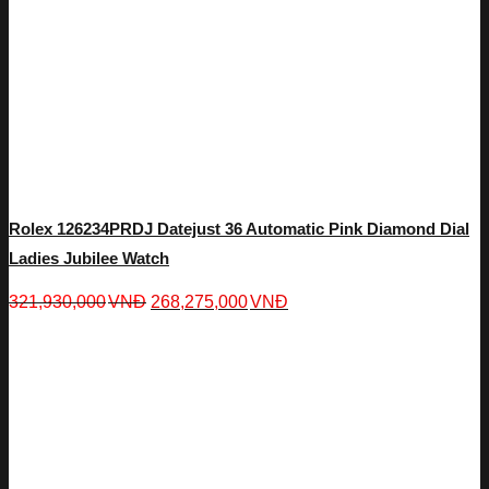
Rolex 126234PRDJ Datejust 36 Automatic Pink Diamond Dial
Ladies Jubilee Watch
321,930,000
VNĐ
268,275,000
VNĐ