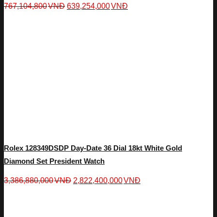
767,104,800
VNĐ
639,254,000
VNĐ
Rolex 128349DSDP Day-Date 36 Dial 18kt White Gold
Diamond Set President Watch
3,386,880,000
VNĐ
2,822,400,000
VNĐ