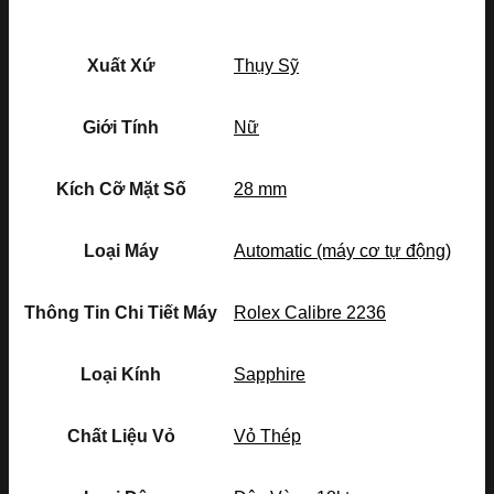
Xuất Xứ
Thụy Sỹ
Giới Tính
Nữ
Kích Cỡ Mặt Số
28 mm
Loại Máy
Automatic (máy cơ tự động)
Thông Tin Chi Tiết Máy
Rolex Calibre 2236
Loại Kính
Sapphire
Chất Liệu Vỏ
Vỏ Thép