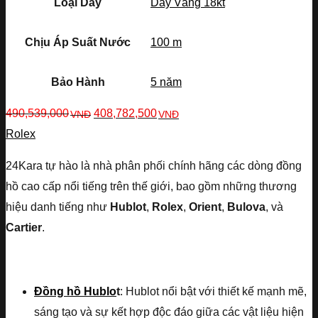
Loại Dây
Dây Vàng 18kt
Chịu Áp Suất Nước
100 m
Bảo Hành
5 năm
490,539,000
408,782,500
VNĐ
VNĐ
Rolex
24Kara tự hào là nhà phân phối chính hãng các dòng đồng
hồ cao cấp nổi tiếng trên thế giới, bao gồm những thương
hiệu danh tiếng như
Hublot
,
Rolex
,
Orient
,
Bulova
, và
Cartier
.
Đồng hồ Hublo
t
: Hublot nổi bật với thiết kế mạnh mẽ,
sáng tạo và sự kết hợp độc đáo giữa các vật liệu hiện