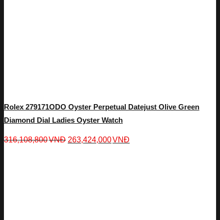
Rolex 279171ODO Oyster Perpetual Datejust Olive Green
Diamond Dial Ladies Oyster Watch
316,108,800
VNĐ
263,424,000
VNĐ