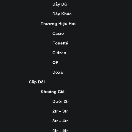
Dây Dù
Dây Khác
Thương Hiệu Hot
Casio
Fouetté
Citizen
OP
Doxa
Cặp Đôi
Khoảng Giá
Dưới 2tr
2tr – 3tr
3tr – 4tr
4tr – 5tr