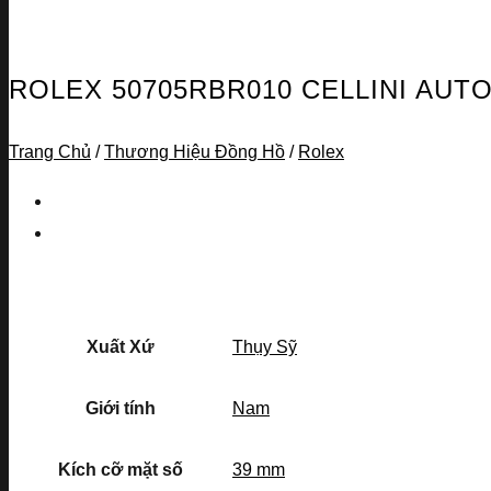
ROLEX 50705RBR010 CELLINI AUT
Trang Chủ
/
Thương Hiệu Đồng Hồ
/
Rolex
Xuất Xứ
Thụy Sỹ
Giới tính
Nam
Kích cỡ mặt số
39 mm