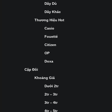
Dây Dù
Dây Khác
Thương Hiệu Hot
Casio
Fouetté
Citizen
OP
Doxa
Cặp Đôi
Khoảng Giá
Dưới 2tr
2tr – 3tr
3tr – 4tr
4tr – 5tr