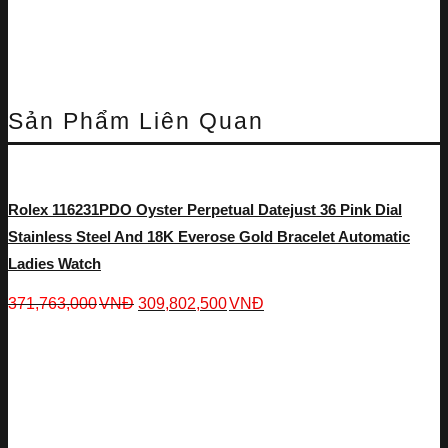
Sản Phẩm Liên Quan
Rolex 116231PDO Oyster Perpetual Datejust 36 Pink Dial
Stainless Steel And 18K Everose Gold Bracelet Automatic
Ladies Watch
371,763,000
VNĐ
309,802,500
VNĐ