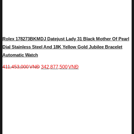
Rolex 178273BKMDJ Datejust Lady 31 Black Mother Of Pearl
Dial Stainless Steel And 18K Yellow Gold Jubilee Bracelet
Automatic Watch
411,453,000
VNĐ
342,877,500
VNĐ