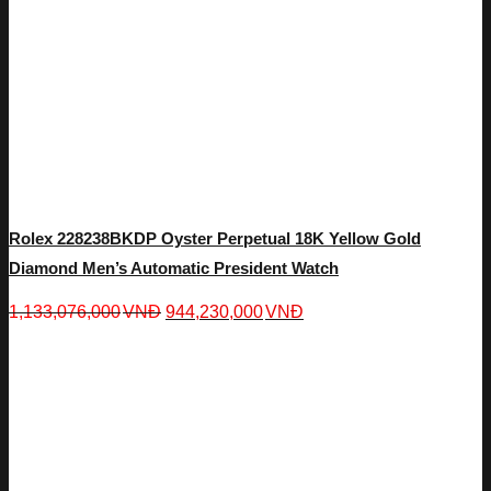
Rolex 228238BKDP Oyster Perpetual 18K Yellow Gold
Diamond Men’s Automatic President Watch
1,133,076,000
VNĐ
944,230,000
VNĐ