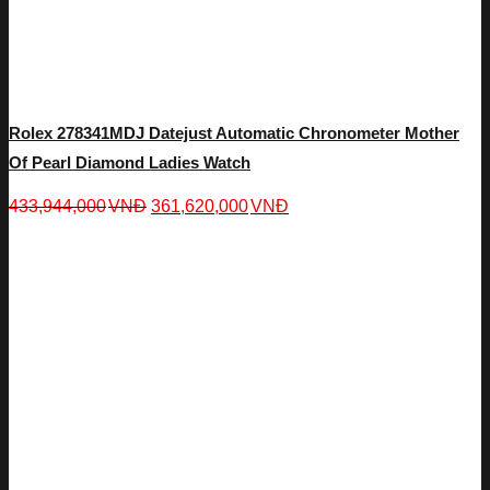
Rolex 278341MDJ Datejust Automatic Chronometer Mother
Of Pearl Diamond Ladies Watch
433,944,000
VNĐ
361,620,000
VNĐ