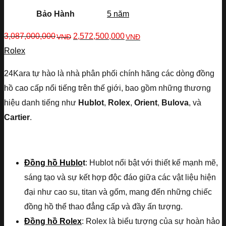
Bảo Hành
5 năm
3,087,000,000
2,572,500,000
VNĐ
VNĐ
Rolex
24Kara tự hào là nhà phân phối chính hãng các dòng đồng
hồ cao cấp nổi tiếng trên thế giới, bao gồm những thương
hiệu danh tiếng như
Hublot
,
Rolex
,
Orient
,
Bulova
, và
Cartier
.
Đồng hồ Hublo
t
: Hublot nổi bật với thiết kế mạnh mẽ,
sáng tạo và sự kết hợp độc đáo giữa các vật liệu hiện
đại như cao su, titan và gốm, mang đến những chiếc
đồng hồ thể thao đẳng cấp và đầy ấn tượng.
Đồng hồ Rolex
: Rolex là biểu tượng của sự hoàn hảo