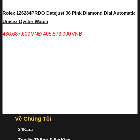
Rolex 126284PRDO Datejust 36 Pink Diamond Dial Automatic
Unisex Oyster Watch
486,687,600
VNĐ
405,573,000
VNĐ
Về Chúng Tôi
24Kara
Truyền Thông & Sự Kiện