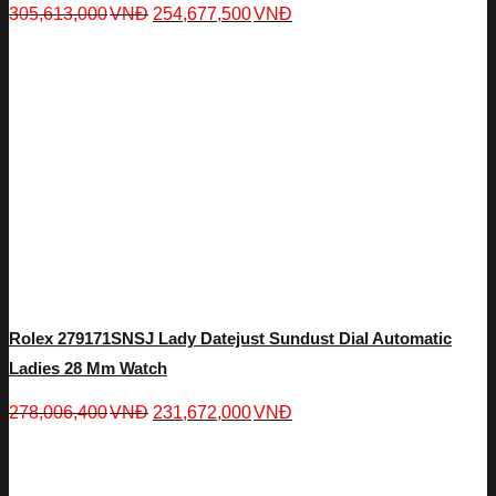
305,613,000
VNĐ
254,677,500
VNĐ
Rolex 279171SNSJ Lady Datejust Sundust Dial Automatic
Ladies 28 Mm Watch
278,006,400
VNĐ
231,672,000
VNĐ