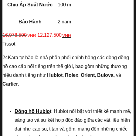
Chịu Áp Suất Nước
100 m
Bảo Hành
2 năm
16,978,500
12,127,500
VNĐ
VNĐ
Tissot
24Kara tự hào là nhà phân phối chính hãng các dòng đồng
hồ cao cấp nổi tiếng trên thế giới, bao gồm những thương
hiệu danh tiếng như
Hublot
,
Rolex
,
Orient
,
Bulova
, và
Cartier
.
Đồng hồ Hublo
t
: Hublot nổi bật với thiết kế mạnh mẽ,
sáng tạo và sự kết hợp độc đáo giữa các vật liệu hiện
đại như cao su, titan và gốm, mang đến những chiếc