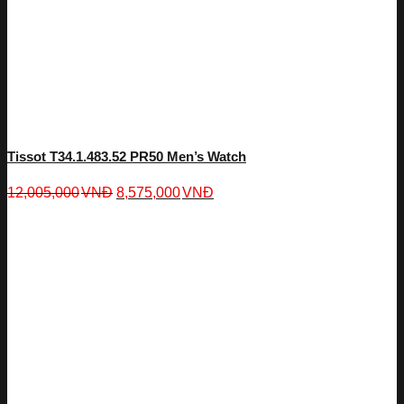
Tissot T34.1.483.52 PR50 Men’s Watch
12,005,000
VNĐ
8,575,000
VNĐ