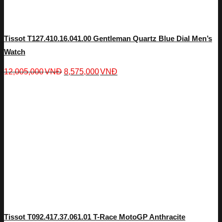
Tissot T127.410.16.041.00 Gentleman Quartz Blue Dial Men’s
Watch
12,005,000
VNĐ
8,575,000
VNĐ
Tissot T092.417.37.061.01 T-Race MotoGP Anthracite