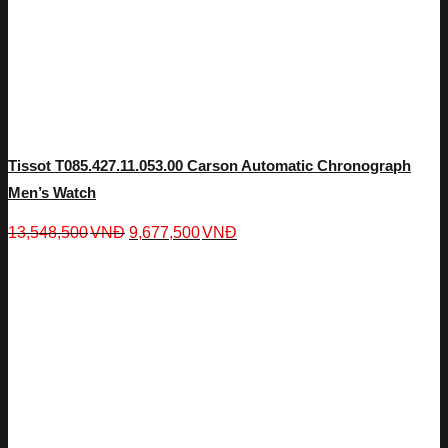
Tissot T085.427.11.053.00 Carson Automatic Chronograph
Men’s Watch
13,548,500
VNĐ
9,677,500
VNĐ