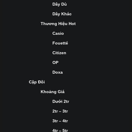
Dây Dù
Dây Khác
Thương Hiệu Hot
Casio
Fouetté
Citizen
OP
Doxa
Cặp Đôi
Khoảng Giá
Dưới 2tr
2tr – 3tr
3tr – 4tr
4tr – 5tr