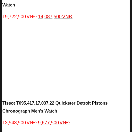
Watch
19,722,500
VNĐ
14,087,500
VNĐ
Tissot T095.417.17.037.22 Quickster Detroit Pistons
Chronograph Men’s Watch
13,548,500
VNĐ
9,677,500
VNĐ