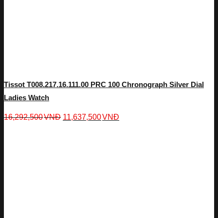
Tissot T008.217.16.111.00 PRC 100 Chronograph Silver Dial
Ladies Watch
16,292,500
VNĐ
11,637,500
VNĐ