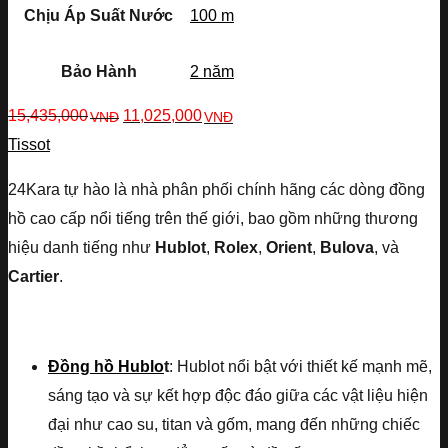
Chịu Áp Suất Nước
100 m
Bảo Hành
2 năm
15,435,000
11,025,000
VNĐ
VNĐ
Tissot
24Kara tự hào là nhà phân phối chính hãng các dòng đồng
hồ cao cấp nổi tiếng trên thế giới, bao gồm những thương
hiệu danh tiếng như
Hublot
,
Rolex
,
Orient
,
Bulova
, và
Cartier
.
Đồng hồ Hublo
t
: Hublot nổi bật với thiết kế mạnh mẽ,
sáng tạo và sự kết hợp độc đáo giữa các vật liệu hiện
đại như cao su, titan và gốm, mang đến những chiếc