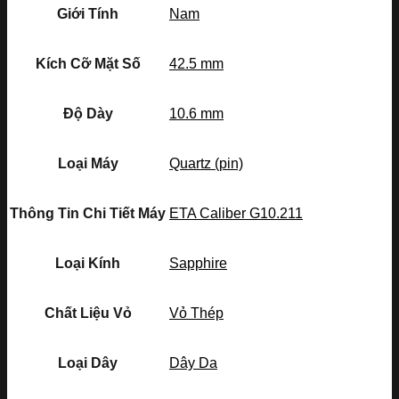
Giới Tính
Nam
Kích Cỡ Mặt Số
42.5 mm
Độ Dày
10.6 mm
Loại Máy
Quartz (pin)
Thông Tin Chi Tiết Máy
ETA Caliber G10.211
Loại Kính
Sapphire
Chất Liệu Vỏ
Vỏ Thép
Loại Dây
Dây Da