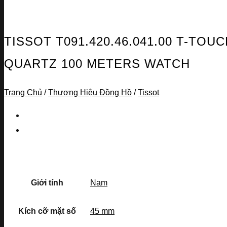
TISSOT T091.420.46.041.00 T-TO
QUARTZ 100 METERS WATCH
Trang Chủ
/
Thương Hiệu Đồng Hồ
/
Tissot
Giới tính
Nam
Kích cỡ mặt số
45 mm