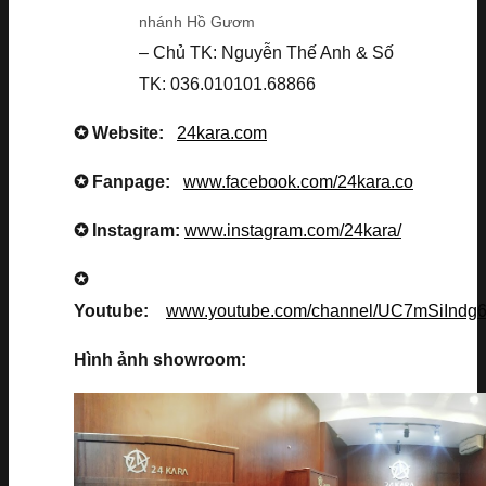
nhánh Hồ Gươm
– Chủ TK: Nguyễn Thế Anh & Số
TK: 036.010101.68866
✪ Website:
24kara.com
✪ Fanpage:
www.facebook.com/24kara.co
✪ Instagram:
www.instagram.com/24kara/
✪
Youtube:
www.youtube.com/channel/UC7mSiInd
Hình ảnh showroom: