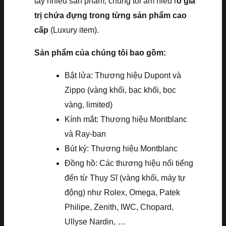
tay nhiều sản phẩm, chúng tôi am hiểu r
õ giá
trị chứa đựng trong từng sản phẩm cao
cấp
(Luxury item).
Sản phẩm của chúng tôi bao gồm:
Bật lửa: Thương hiệu Dupont và
Zippo (vàng khối, bạc khối, bọc
vàng, limited)
Kính mắt: Thương hiệu Montblanc
và Ray-ban
Bút ký: Thương hiệu Montblanc
Đồng hồ: Các thương hiệu nổi tiếng
đến từ Thụy Sĩ (vàng khối, máy tự
động) như Rolex, Omega, Patek
Philipe, Zenith, IWC, Chopard,
Ullyse Nardin, …