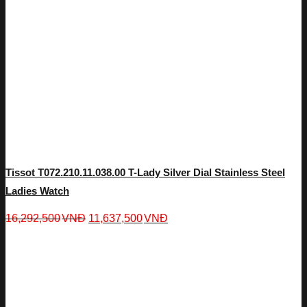
Tissot T072.210.11.038.00 T-Lady Silver Dial Stainless Steel
Ladies Watch
16,292,500
VNĐ
11,637,500
VNĐ