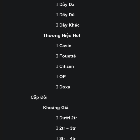
Dây Da
Dây Dù
Dây Khác
Thương Hiệu Hot
Casio
Fouetté
Citizen
OP
Doxa
Cặp Đôi
Khoảng Giá
Dưới 2tr
2tr – 3tr
3tr – 4tr