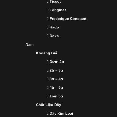
Tissot
Longines
Frederique Constant
Rado
Doxa
Nam
Khoảng Giá
Dưới 2tr
2tr – 3tr
3tr – 4tr
4tr – 5tr
Trên 5tr
Chất Liệu Dây
Dây Kim Loại