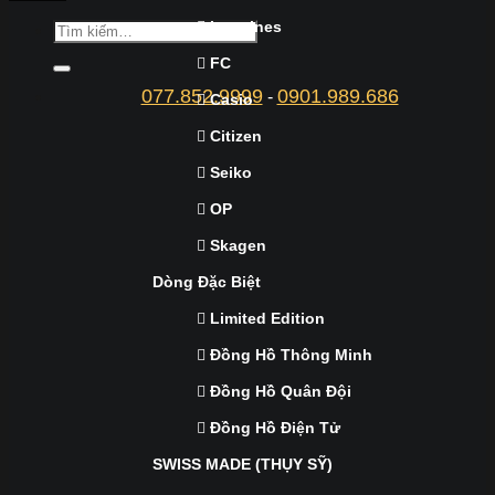
Longines
FC
077.852.9999
0901.989.686
-
Casio
Citizen
Seiko
OP
Skagen
Dòng Đặc Biệt
Limited Edition
Đồng Hồ Thông Minh
Đồng Hồ Quân Đội
Đồng Hồ Điện Tử
SWISS MADE (THỤY SỸ)