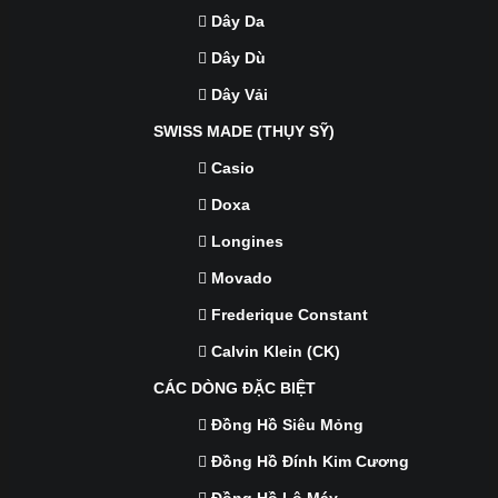
Dây Da
Dây Dù
Dây Vải
SWISS MADE (THỤY SỸ)
Casio
Doxa
Longines
Movado
Frederique Constant
Calvin Klein (CK)
CÁC DÒNG ĐẶC BIỆT
Đồng Hồ Siêu Mỏng
Đồng Hồ Đính Kim Cương