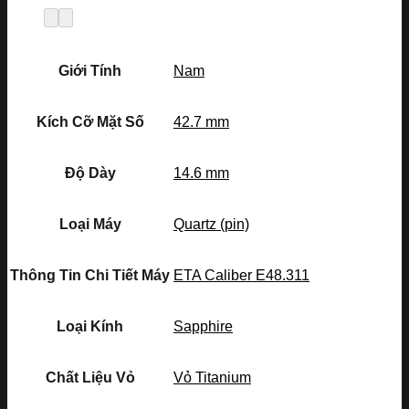
Giới Tính
Nam
Kích Cỡ Mặt Số
42.7 mm
Độ Dày
14.6 mm
Loại Máy
Quartz (pin)
Thông Tin Chi Tiết Máy
ETA Caliber E48.311
Loại Kính
Sapphire
Chất Liệu Vỏ
Vỏ Titanium