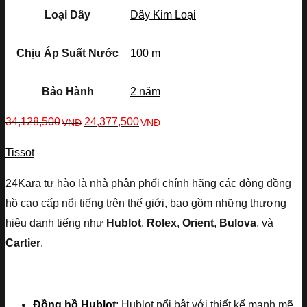
Loại Dây
Dây Kim Loại
Chịu Áp Suất Nước
100 m
Bảo Hành
2 năm
34,128,500
24,377,500
VNĐ
VNĐ
Tissot
24Kara tự hào là nhà phân phối chính hãng các dòng đồng
hồ cao cấp nổi tiếng trên thế giới, bao gồm những thương
hiệu danh tiếng như
Hublot
,
Rolex
,
Orient
,
Bulova
, và
Cartier
.
Đồng hồ Hublo
t
: Hublot nổi bật với thiết kế mạnh mẽ,