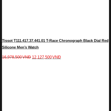
Tissot T111.417.37.441.01 T-Race Chronograph Black Dial Red
Silicone Men’s Watch
16,978,500
VNĐ
12,127,500
VNĐ