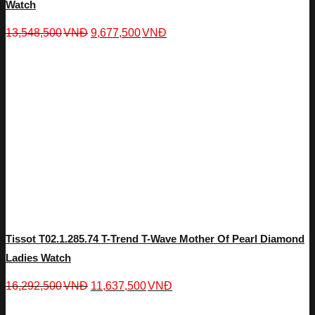
Watch
13,548,500
VNĐ
9,677,500
VNĐ
Tissot T02.1.285.74 T-Trend T-Wave Mother Of Pearl Diamond
Ladies Watch
16,292,500
VNĐ
11,637,500
VNĐ