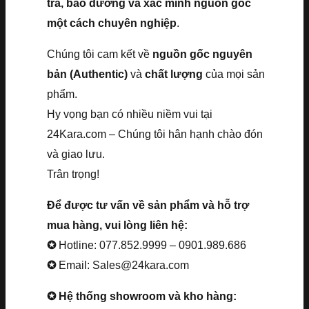
tra, bảo dưỡng và xác minh nguồn gốc
một cách chuyên nghiệp
.
Chúng tôi cam kết về
nguồn gốc nguyên
bản (Authentic)
và
chất lượng
của mọi sản
phẩm.
Hy vọng bạn có nhiều niềm vui tại
24Kara.com – Chúng tôi hân hạnh chào đón
và giao lưu.
Trân trọng!
Để được tư vấn về sản phẩm và hỗ trợ
mua hàng, vui lòng liên hệ:
✪
Hotline: 077.852.9999 – 0901.989.686
✪
Email: Sales@24kara.com
✪ Hệ thống showroom và kho hàng: