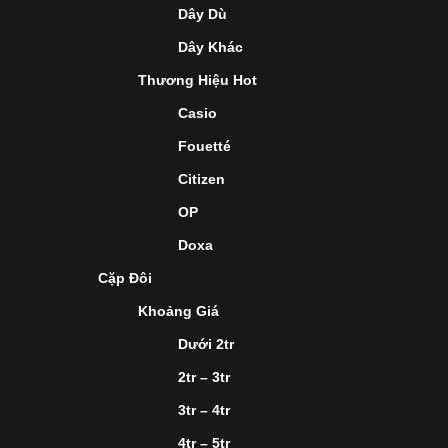
Dây Dù
Dây Khác
Thương Hiệu Hot
Casio
Fouetté
Citizen
OP
Doxa
Cặp Đôi
Khoảng Giá
Dưới 2tr
2tr – 3tr
3tr – 4tr
4tr – 5tr