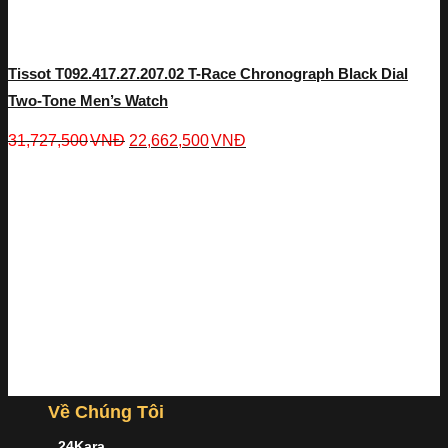
Tissot T092.417.27.207.02 T-Race Chronograph Black Dial
Two-Tone Men’s Watch
31,727,500
VNĐ
22,662,500
VNĐ
Về Chúng Tôi
24Kara