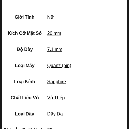
Giới Tính
Nữ
Kích Cỡ Mặt Số
20 mm
Độ Dày
7.1 mm
Loại Máy
Quartz (pin)
Loại Kính
Sapphire
Chất Liệu Vỏ
Vỏ Thép
Loại Dây
Dây Da