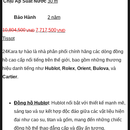
Chịu Áp Suất Nước
30 m
Bảo Hành
2 năm
10,804,500
7,717,500
VNĐ
VNĐ
Tissot
24Kara tự hào là nhà phân phối chính hãng các dòng đồng
hồ cao cấp nổi tiếng trên thế giới, bao gồm những thương
hiệu danh tiếng như
Hublot
,
Rolex
,
Orient
,
Bulova
, và
Cartier
.
Đồng hồ Hublo
t
: Hublot nổi bật với thiết kế mạnh mẽ,
sáng tạo và sự kết hợp độc đáo giữa các vật liệu hiện
đại như cao su, titan và gốm, mang đến những chiếc
đồng hồ thể thao đẳng cấp và đầy ấn tượng.