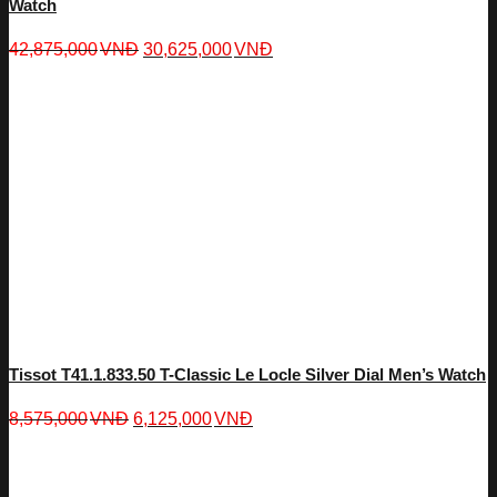
Watch
42,875,000
VNĐ
30,625,000
VNĐ
Tissot T41.1.833.50 T-Classic Le Locle Silver Dial Men’s Watch
8,575,000
VNĐ
6,125,000
VNĐ