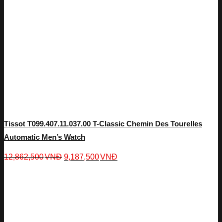
Tissot T099.407.11.037.00 T-Classic Chemin Des Tourelles
Automatic Men’s Watch
12,862,500
VNĐ
9,187,500
VNĐ