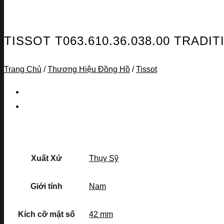
TISSOT T063.610.36.038.00 TRAD
Trang Chủ
/
Thương Hiệu Đồng Hồ
/
Tissot
Xuất Xứ
Thụy Sỹ
Giới tính
Nam
Kích cỡ mặt số
42 mm