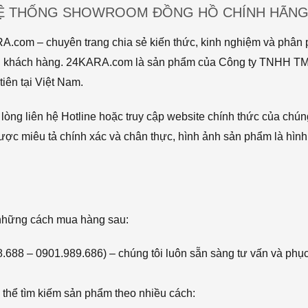
HỆ THỐNG SHOWROOM ĐỒNG HỒ CHÍNH HÃNG 
com – chuyên trang chia sẻ kiến thức, kinh nghiệm và phân p
 tới khách hàng. 24KARA.com là sản phẩm của Công ty TNHH 
iên tại Việt Nam.
òng liên hệ Hotline hoặc truy cập website chính thức của chún
ược miêu tả chính xác và chân thực, hình ảnh sản phẩm là hình
 những cách mua hàng sau:
68.688 – 0901.989.686) – chúng tôi luôn sẵn sàng tư vấn và phụ
thể tìm kiếm sản phẩm theo nhiều cách: