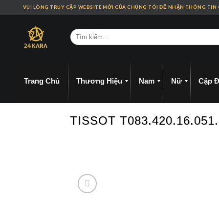
Skip
VUI LÒNG TRUY CẬP WEBSITE MỚI CỦA CHÚNG TÔI ĐỂ NHẬN THÔNG TIN
to
content
Trang Chủ
Thương Hiệu
Nam
Nữ
Cặp Đ
TISSOT T083.420.16.0