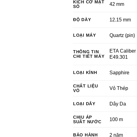
KÍCH CỠ MẶT
42 mm
SỐ
ĐỘ DÀY
12.15 mm
LOẠI MÁY
Quartz (pin)
ETA Caliber
THÔNG TIN
CHI TIẾT MÁY
E49.301
LOẠI KÍNH
Sapphire
CHẤT LIỆU
Vỏ Thép
VỎ
LOẠI DÂY
Dây Da
CHỊU ÁP
100 m
SUẤT NƯỚC
BẢO HÀNH
2 năm