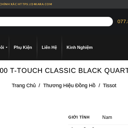
 CHÍNH XÁC HTTPS://24KARA.COM
077.
ôi
Phụ Kiện
Liên Hệ
Kinh Nghiệm
51.00 T-TOUCH CLASSIC BLACK QUA
Trang Chủ
/
Thương Hiệu Đồng Hồ
/
Tissot
GIỚI TÍNH
Nam