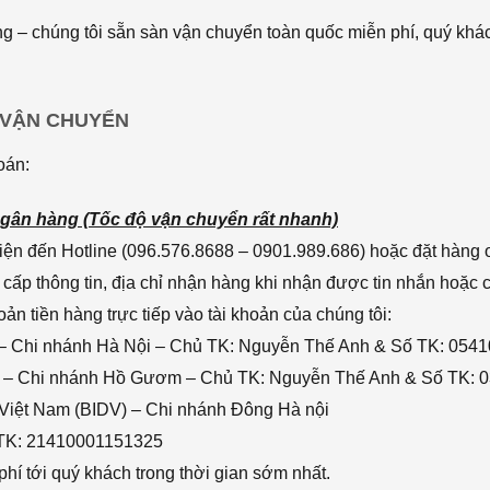
 – chúng tôi sẵn sàn vận chuyển toàn quốc miễn phí, quý khác
 VẬN CHUYỂN
oán:
gân hàng (Tốc độ vận chuyển rất nhanh)
ện đến Hotline (096.576.8688 – 0901.989.686) hoặc đặt hàng o
cấp thông tin, địa chỉ nhận hàng khi nhận được tin nhắn hoặc
n tiền hàng trực tiếp vào tài khoản của chúng tôi:
– Chi nhánh Hà Nội – Chủ TK: Nguyễn Thế Anh & Số TK: 054
 – Chi nhánh Hồ Gươm – Chủ TK: Nguyễn Thế Anh & Số TK: 
 Việt Nam (BIDV) – Chi nhánh Đông Hà nội
 TK: 21410001151325
hí tới quý khách trong thời gian sớm nhất.