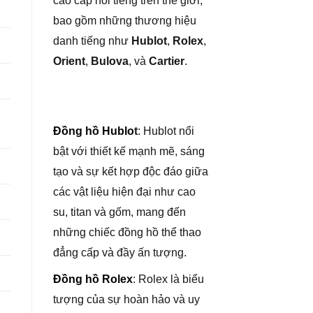
cao cấp nổi tiếng trên thế giới,
bao gồm những thương hiệu
danh tiếng như
Hublot
,
Rolex
,
Orient
,
Bulova
, và
Cartier
.
Đồng hồ Hublo
t
: Hublot nổi
bật với thiết kế mạnh mẽ, sáng
tạo và sự kết hợp độc đáo giữa
các vật liệu hiện đại như cao
su, titan và gốm, mang đến
những chiếc đồng hồ thể thao
đẳng cấp và đầy ấn tượng.
Đồng hồ Rolex
: Rolex là biểu
tượng của sự hoàn hảo và uy