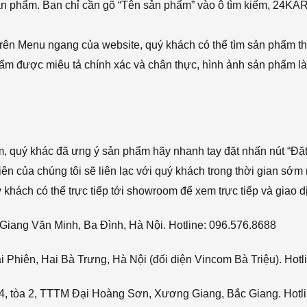
sản phẩm. Bạn chỉ cần gõ “Tên sản phẩm” vào ô tìm kiếm, 24KA
rên Menu ngang của website, quý khách có thể tìm sản phẩm t
phẩm được miêu tả chính xác và chân thực, hình ảnh sản phẩm là
ẩm, quý khác đã ưng ý sản phẩm hãy nhanh tay đặt nhấn nút “Đặt
viên của chúng tôi sẽ liên lạc với quý khách trong thời gian sớm 
hách có thể trực tiếp tới showroom để xem trực tiếp và giao d
Giang Văn Minh, Ba Đình, Hà Nội. Hotline: 096.576.8688
Phiên, Hai Bà Trưng, Hà Nội (đối diện Vincom Bà Triệu). Hotl
4, tòa 2, TTTM Đại Hoàng Sơn, Xương Giang, Bắc Giang. Hotli