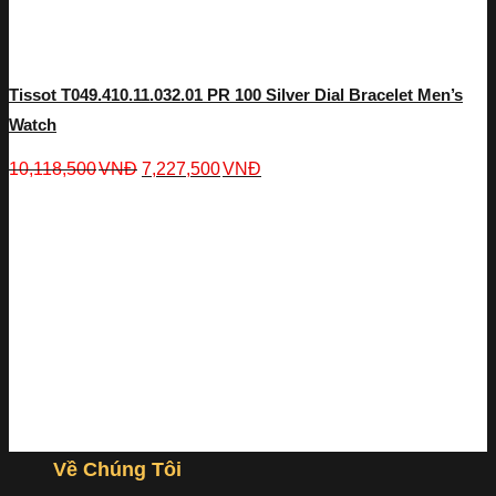
Tissot T049.410.11.032.01 PR 100 Silver Dial Bracelet Men’s
Watch
10,118,500
VNĐ
7,227,500
VNĐ
Về Chúng Tôi