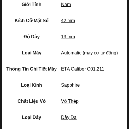
Giới Tính
Nam
Kích Cỡ Mặt Số
42 mm
Độ Dày
13 mm
Loại Máy
Automatic (máy cơ tự động)
Thông Tin Chi Tiết Máy
ETA Caliber C01.211
Loại Kính
Sapphire
Chất Liệu Vỏ
Vỏ Thép
Loại Dây
Dây Da