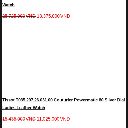
Watch
25,725,000
VNĐ
18,375,000
VNĐ
Tissot T035.207.26.031.00 Couturier Powermatic 80 Silver Dial
Ladies Leather Watch
15,435,000
VNĐ
11,025,000
VNĐ