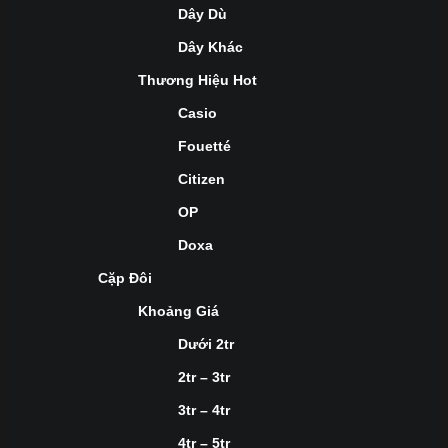
Dây Dù
Dây Khác
Thương Hiệu Hot
Casio
Fouetté
Citizen
OP
Doxa
Cặp Đôi
Khoảng Giá
Dưới 2tr
2tr – 3tr
3tr – 4tr
4tr – 5tr