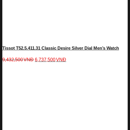
Tissot T52.5.411.31 Classic Desire Silver Dial Men’s Watch
9,432,500
VNĐ
6,737,500
VNĐ