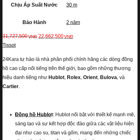
Chịu Áp Suất Nước
30 m
Bảo Hành
2 năm
31,727,500
22,662,500
VNĐ
VNĐ
Tissot
24Kara tự hào là nhà phân phối chính hãng các dòng đồng
hồ cao cấp nổi tiếng trên thế giới, bao gồm những thương
hiệu danh tiếng như
Hublot
,
Rolex
,
Orient
,
Bulova
, và
Cartier
.
Đồng hồ Hublo
t
: Hublot nổi bật với thiết kế mạnh mẽ,
sáng tạo và sự kết hợp độc đáo giữa các vật liệu hiện
đại như cao su, titan và gốm, mang đến những chiếc