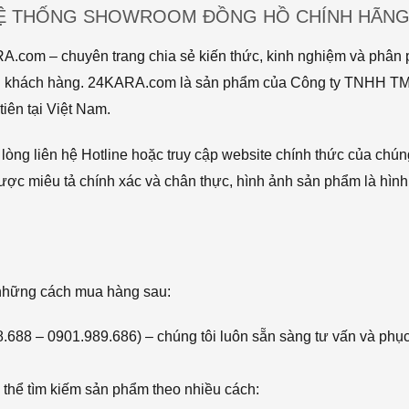
HỆ THỐNG SHOWROOM ĐỒNG HỒ CHÍNH HÃNG 
com – chuyên trang chia sẻ kiến thức, kinh nghiệm và phân p
 tới khách hàng. 24KARA.com là sản phẩm của Công ty TNHH 
iên tại Việt Nam.
òng liên hệ Hotline hoặc truy cập website chính thức của chún
ược miêu tả chính xác và chân thực, hình ảnh sản phẩm là hình
 những cách mua hàng sau:
68.688 – 0901.989.686) – chúng tôi luôn sẵn sàng tư vấn và phụ
thể tìm kiếm sản phẩm theo nhiều cách: