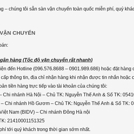
 – chúng tôi sẵn sàn vận chuyển toàn quốc miễn phí, quý khác
 VẬN CHUYỂN
oán:
gân hàng (Tốc độ vận chuyển rất nhanh)
ện đến Hotline (096.576.8688 – 0901.989.686) hoặc đặt hàng o
cấp thông tin, địa chỉ nhận hàng khi nhận được tin nhắn hoặc
n tiền hàng trực tiếp vào tài khoản của chúng tôi:
– Chi nhánh Hà Nội – Chủ TK: Nguyễn Thế Anh & Số TK: 054
 – Chi nhánh Hồ Gươm – Chủ TK: Nguyễn Thế Anh & Số TK: 
 Việt Nam (BIDV) – Chi nhánh Đông Hà nội
 TK: 21410001151325
hí tới quý khách trong thời gian sớm nhất.