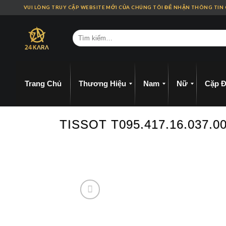
Skip
VUI LÒNG TRUY CẬP WEBSITE MỚI CỦA CHÚNG TÔI ĐỂ NHẬN THÔNG TIN
to
content
Trang Chủ
Thương Hiệu
Nam
Nữ
Cặp Đ
TISSOT T095.417.16.037