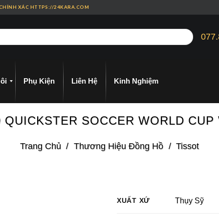
 CHÍNH XÁC HTTPS://24KARA.COM
077.
ôi
Phụ Kiện
Liên Hệ
Kinh Nghiệm
.00 QUICKSTER SOCCER WORLD CUP
Trang Chủ
/
Thương Hiệu Đồng Hồ
/
Tissot
XUẤT XỨ
Thụy Sỹ