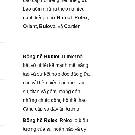
cao cấp nổi tiếng trên thế giới,
bao gồm những thương hiệu
danh tiếng như
Hublot
,
Rolex
,
Orient
,
Bulova
, và
Cartier
.
Đồng hồ Hublo
t
: Hublot nổi
bật với thiết kế mạnh mẽ, sáng
tạo và sự kết hợp độc đáo giữa
các vật liệu hiện đại như cao
su, titan và gốm, mang đến
những chiếc đồng hồ thể thao
đẳng cấp và đầy ấn tượng.
Đồng hồ Rolex
: Rolex là biểu
tượng của sự hoàn hảo và uy