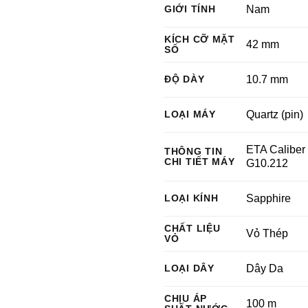
GIỚI TÍNH
Nam
KÍCH CỠ MẶT
42 mm
SỐ
ĐỘ DÀY
10.7 mm
LOẠI MÁY
Quartz (pin)
ETA Caliber
THÔNG TIN
CHI TIẾT MÁY
G10.212
LOẠI KÍNH
Sapphire
CHẤT LIỆU
Vỏ Thép
VỎ
LOẠI DÂY
Dây Da
CHỊU ÁP
100 m