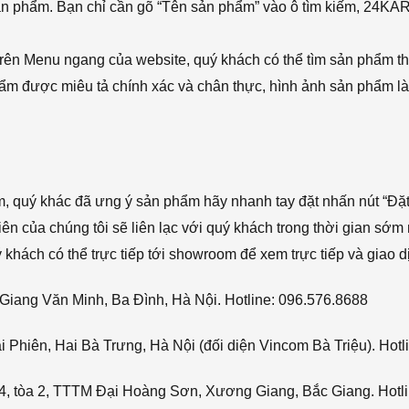
sản phẩm. Bạn chỉ cần gõ “Tên sản phẩm” vào ô tìm kiếm, 24KA
rên Menu ngang của website, quý khách có thể tìm sản phẩm t
phẩm được miêu tả chính xác và chân thực, hình ảnh sản phẩm là
ẩm, quý khác đã ưng ý sản phẩm hãy nhanh tay đặt nhấn nút “Đặt
viên của chúng tôi sẽ liên lạc với quý khách trong thời gian sớm 
hách có thể trực tiếp tới showroom để xem trực tiếp và giao d
Giang Văn Minh, Ba Đình, Hà Nội. Hotline: 096.576.8688
Phiên, Hai Bà Trưng, Hà Nội (đối diện Vincom Bà Triệu). Hotl
4, tòa 2, TTTM Đại Hoàng Sơn, Xương Giang, Bắc Giang. Hotli