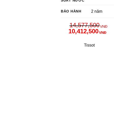
SUẤT NƯỚC
BẢO HÀNH
2 năm
14,577,500
VNĐ
10,412,500
VNĐ
Tissot