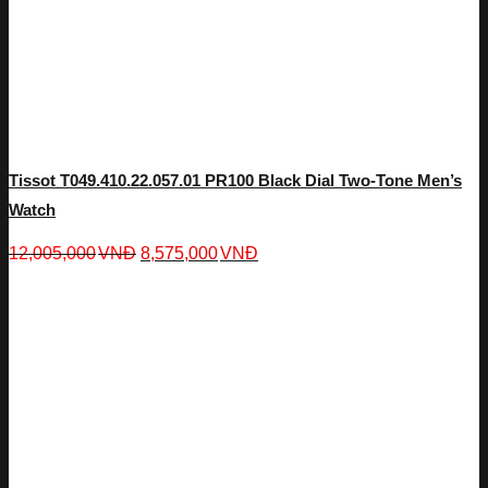
Tissot T049.410.22.057.01 PR100 Black Dial Two-Tone Men’s
Watch
12,005,000
VNĐ
8,575,000
VNĐ