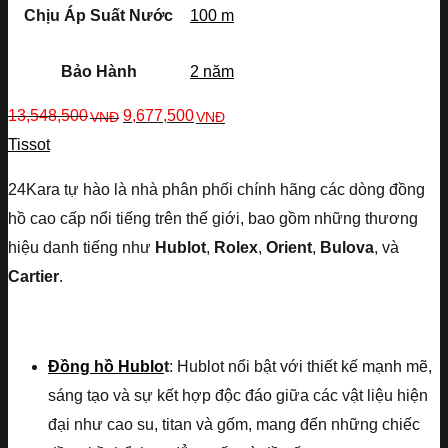
Chịu Áp Suất Nước
100 m
Bảo Hành
2 năm
13,548,500
9,677,500
VNĐ
VNĐ
Tissot
24Kara tự hào là nhà phân phối chính hãng các dòng đồng
hồ cao cấp nổi tiếng trên thế giới, bao gồm những thương
hiệu danh tiếng như
Hublot
,
Rolex
,
Orient
,
Bulova
, và
Cartier
.
Đồng hồ Hublo
t
: Hublot nổi bật với thiết kế mạnh mẽ,
sáng tạo và sự kết hợp độc đáo giữa các vật liệu hiện
đại như cao su, titan và gốm, mang đến những chiếc