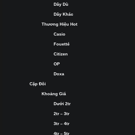
Dây Dù
Dây Khác
Thương Hiệu Hot
Casio
Fouetté
Citizen
OP
Doxa
Cặp Đôi
Khoảng Giá
Dưới 2tr
2tr – 3tr
3tr – 4tr
4tr – 5tr