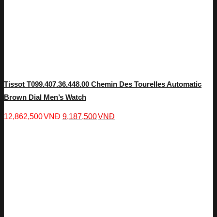
Tissot T099.407.36.448.00 Chemin Des Tourelles Automatic
Brown Dial Men’s Watch
12,862,500
VNĐ
9,187,500
VNĐ