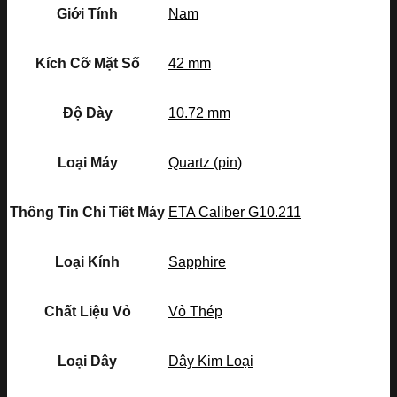
Giới Tính
Nam
Kích Cỡ Mặt Số
42 mm
Độ Dày
10.72 mm
Loại Máy
Quartz (pin)
Thông Tin Chi Tiết Máy
ETA Caliber G10.211
Loại Kính
Sapphire
Chất Liệu Vỏ
Vỏ Thép
Loại Dây
Dây Kim Loại