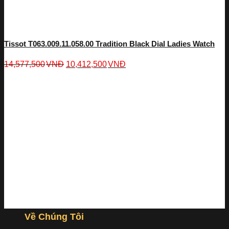
Tissot T063.009.11.058.00 Tradition Black Dial Ladies Watch
14,577,500
VNĐ
10,412,500
VNĐ
Về Chúng Tôi