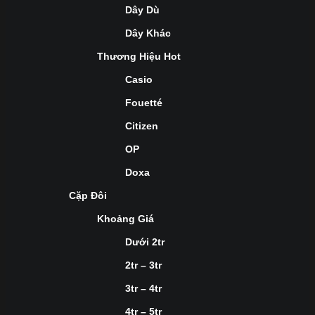
Dây Dù
Dây Khác
Thương Hiệu Hot
Casio
Fouetté
Citizen
OP
Doxa
Cặp Đôi
Khoảng Giá
Dưới 2tr
2tr – 3tr
3tr – 4tr
4tr – 5tr