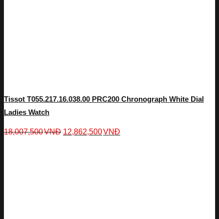
Tissot T055.217.16.038.00 PRC200 Chronograph White Dial
Ladies Watch
18,007,500
VNĐ
12,862,500
VNĐ