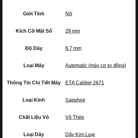
Giới Tính
Nữ
Kích Cỡ Mặt Số
29 mm
Độ Dày
8.7 mm
Loại Máy
Automatic (máy cơ tự động)
Thông Tin Chi Tiết Máy
ETA Caliber 2671
Loại Kính
Sapphire
Chất Liệu Vỏ
Vỏ Thép
Loại Dây
Dây Kim Loại