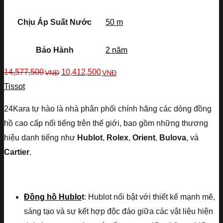
Chịu Áp Suất Nước
50 m
Bảo Hành
2 năm
14,577,500
10,412,500
VNĐ
VNĐ
Tissot
24Kara tự hào là nhà phân phối chính hãng các dòng đồng
hồ cao cấp nổi tiếng trên thế giới, bao gồm những thương
hiệu danh tiếng như
Hublot
,
Rolex
,
Orient
,
Bulova
, và
Cartier
.
Đồng hồ Hublo
t
: Hublot nổi bật với thiết kế mạnh mẽ,
sáng tạo và sự kết hợp độc đáo giữa các vật liệu hiện