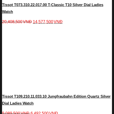
Tissot T073.310.22.017.00 T-Classic T10 Silver Dial Ladies
Watch
20,408,500
VNĐ
14,577,500
VNĐ
Tissot T109.210.11.033.10 Jungfraubahn Edition Quartz Silver
Dial Ladies Watch
9,089,500
VNĐ
6,492,500
VNĐ