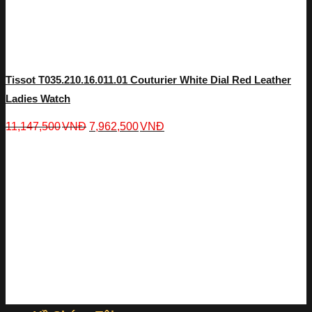
Tissot T035.210.16.011.01 Couturier White Dial Red Leather
Ladies Watch
11,147,500
VNĐ
7,962,500
VNĐ