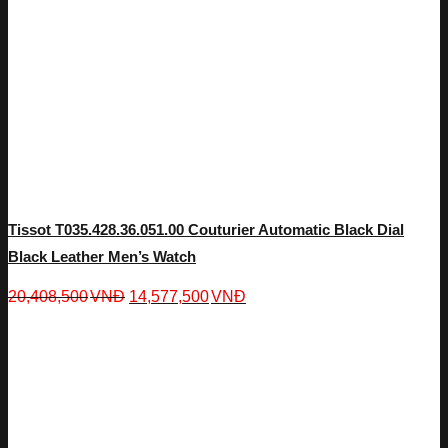
Tissot T035.428.36.051.00 Couturier Automatic Black Dial
Black Leather Men’s Watch
20,408,500
VNĐ
14,577,500
VNĐ