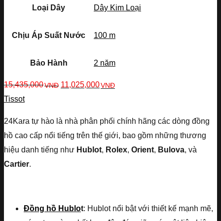
Loại Dây
Dây Kim Loại
Chịu Áp Suất Nước
100 m
Bảo Hành
2 năm
15,435,000
11,025,000
VNĐ
VNĐ
Tissot
24Kara tự hào là nhà phân phối chính hãng các dòng đồng
hồ cao cấp nổi tiếng trên thế giới, bao gồm những thương
hiệu danh tiếng như
Hublot
,
Rolex
,
Orient
,
Bulova
, và
Cartier
.
Đồng hồ Hublo
t
: Hublot nổi bật với thiết kế mạnh mẽ,