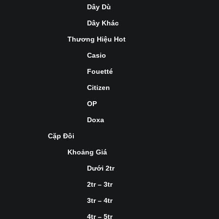
Dây Dù
Dây Khác
Thương Hiệu Hot
Casio
Fouetté
Citizen
OP
Doxa
Cặp Đôi
Khoảng Giá
Dưới 2tr
2tr – 3tr
3tr – 4tr
4tr – 5tr