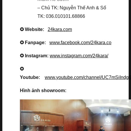
– Chủ TK: Nguyễn Thế Anh & Số
TK: 036.010101.68866
✪ Website:
24kara.com
✪ Fanpage:
www.facebook.com/24kara.co
✪ Instagram:
www.instagram.com/24kara/
✪
Youtube:
www.youtube.com/channel/UC7mSiInd
Hình ảnh showroom: