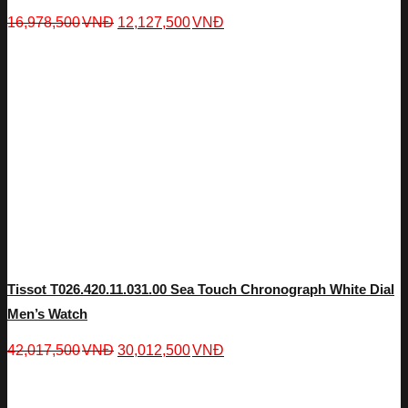
16,978,500
VNĐ
12,127,500
VNĐ
Tissot T026.420.11.031.00 Sea Touch Chronograph White Dial
Men’s Watch
42,017,500
VNĐ
30,012,500
VNĐ