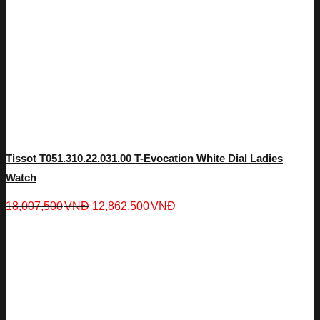
Tissot T051.310.22.031.00 T-Evocation White Dial Ladies
Watch
18,007,500
VNĐ
12,862,500
VNĐ