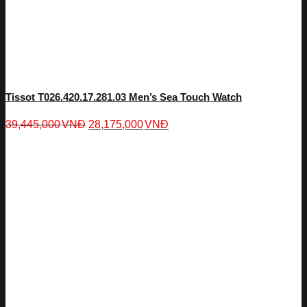
Tissot T026.420.17.281.03 Men’s Sea Touch Watch
39,445,000
VNĐ
28,175,000
VNĐ