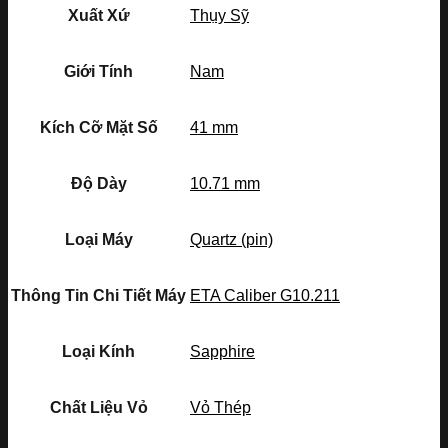
Xuất Xứ
Thụy Sỹ
Giới Tính
Nam
Kích Cỡ Mặt Số
41 mm
Độ Dày
10.71 mm
Loại Máy
Quartz (pin)
Thông Tin Chi Tiết Máy
ETA Caliber G10.211
Loại Kính
Sapphire
Chất Liệu Vỏ
Vỏ Thép