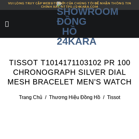
VUI LÒNG TRUY CẬP WEBSITE MỚI CỦA CHÚNG TÔI ĐỂ NHẬN THÔNG TIN
Skip
CHÍNH XÁC HTTPS://24KARA.COM
to
content
TISSOT T1014171103102 PR 100
CHRONOGRAPH SILVER DIAL
MESH BRACELET MEN’S WATCH
Trang Chủ
/
Thương Hiệu Đồng Hồ
/
Tissot