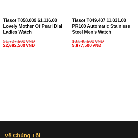
Tissot T058.009.61.116.00
Tissot T049.407.11.031.00
Lovely Mother Of Pearl Dial
PR100 Automatic Stainless
Ladies Watch
Steel Men’s Watch
31,727,500
VNĐ
13,548,500
VNĐ
22,662,500
VNĐ
9,677,500
VNĐ
Về Chúng Tôi