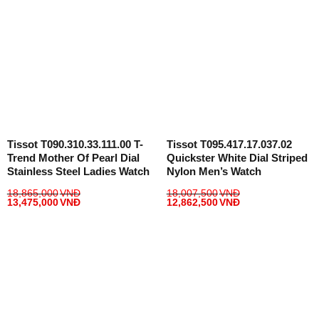
Tissot T090.310.33.111.00 T-
Tissot T095.417.17.037.02
Trend Mother Of Pearl Dial
Quickster White Dial Striped
Stainless Steel Ladies Watch
Nylon Men’s Watch
18,865,000
VNĐ
18,007,500
VNĐ
13,475,000
VNĐ
12,862,500
VNĐ