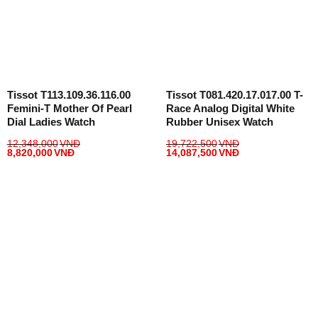
Tissot T113.109.36.116.00
Tissot T081.420.17.017.00 T-
Femini-T Mother Of Pearl
Race Analog Digital White
Dial Ladies Watch
Rubber Unisex Watch
12,348,000
VNĐ
19,722,500
VNĐ
8,820,000
VNĐ
14,087,500
VNĐ