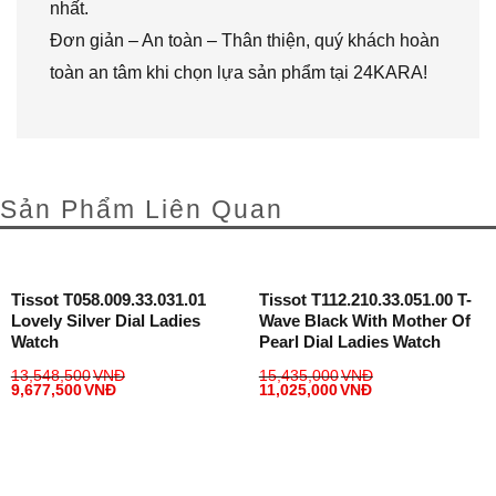
nhất.
Đơn giản – An toàn – Thân thiện, quý khách hoàn
toàn an tâm khi chọn lựa sản phẩm tại 24KARA!
Sản Phẩm Liên Quan
Tissot T058.009.33.031.01
Tissot T112.210.33.051.00 T-
Lovely Silver Dial Ladies
Wave Black With Mother Of
Watch
Pearl Dial Ladies Watch
13,548,500
VNĐ
15,435,000
VNĐ
9,677,500
VNĐ
11,025,000
VNĐ