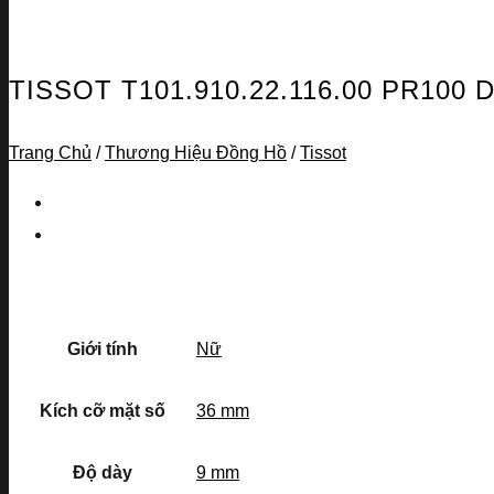
TISSOT T101.910.22.116.00 PR10
Trang Chủ
/
Thương Hiệu Đồng Hồ
/
Tissot
Giới tính
Nữ
Kích cỡ mặt số
36 mm
Độ dày
9 mm