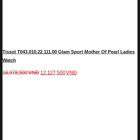
Tissot T043.010.22.111.00 Glam Sport Mother Of Pearl Ladies
Watch
16,978,500
VNĐ
12,127,500
VNĐ