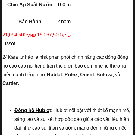
Chịu Áp Suất Nước
100 m
Bảo Hành
2 năm
21,094,500
15,067,500
VNĐ
VNĐ
Tissot
24Kara tự hào là nhà phân phối chính hãng các dòng đồng
hồ cao cấp nổi tiếng trên thế giới, bao gồm những thương
hiệu danh tiếng như
Hublot
,
Rolex
,
Orient
,
Bulova
, và
Cartier
.
Đồng hồ Hublo
t
: Hublot nổi bật với thiết kế mạnh mẽ,
sáng tạo và sự kết hợp độc đáo giữa các vật liệu hiện
đại như cao su, titan và gốm, mang đến những chiếc