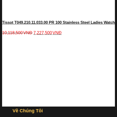
Tissot T049.210.11.033.00 PR 100 Stainless Steel Ladies Watch
10,118,500
VNĐ
7,227,500
VNĐ
Về Chúng Tôi