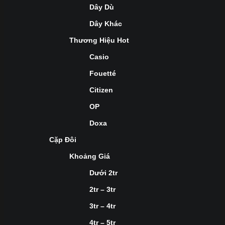
Dây Dù
Dây Khác
Thương Hiệu Hot
Casio
Fouetté
Citizen
OP
Doxa
Cặp Đôi
Khoảng Giá
Dưới 2tr
2tr – 3tr
3tr – 4tr
4tr – 5tr