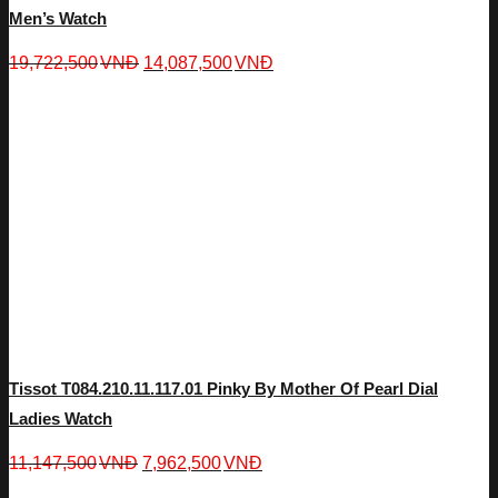
Men’s Watch
19,722,500
VNĐ
14,087,500
VNĐ
Tissot T084.210.11.117.01 Pinky By Mother Of Pearl Dial
Ladies Watch
11,147,500
VNĐ
7,962,500
VNĐ